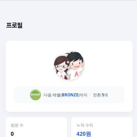
프로필
다음 레벨(
BRONZE
)까지
전환
5
개
방문 수
누적 수익
0
420원