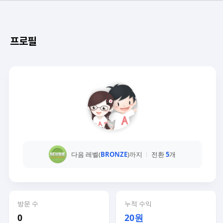
프로필
다음 레벨(
BRONZE
)까지
전환
5
개
방문 수
누적 수익
0
20원