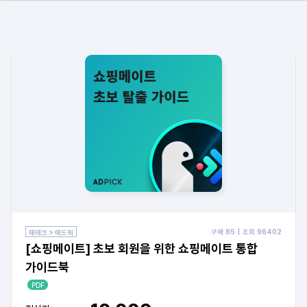
구매
85
| 조회
96402
재테크 > 애드픽
[쇼핑메이트] 초보 회원을 위한 쇼핑메이트 통합
가이드북
PDF