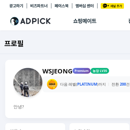
광고하기
비즈파트너
페이스북
멤버십 센터
추천상품
제휴몰
쇼핑메이트
쇼핑 에이전트
BETA
쇼핑리포트
프로필
링크관리
마이숍
WSJEONG
Premium
농장 LV35
다음 레벨(
PLATINUM
)까지
전환
200
건
안녕?