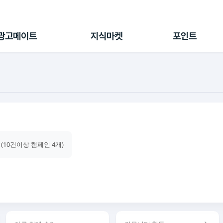
전체 캠페인
지식마켓
포인트샵
나의 캠페인
지식리포트
포인트 충전소
광고메이트
지식마켓
포인트
광고리포트
출석 룰렛
출금 신청
후원
이용내역
 (10건이상 캠페인 4개)