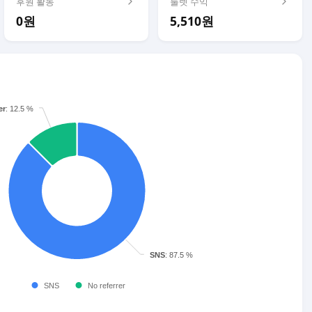
후원 활동
룰렛 수익
0원
5,510원