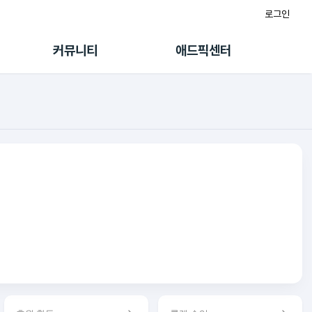
로그인
게시판
FAQ/문의
팸
이용정책
커뮤니티
애드픽센터
랭킹
멤버십 센터
퀘스트
광고툴/API
초대보너스
마이도메인
수익 Live
가이드북