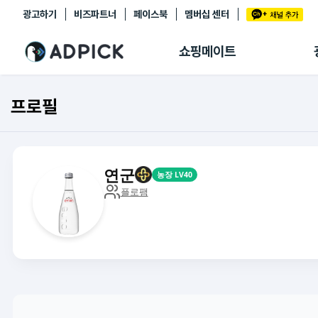
광고하기
비즈파트너
페이스북
멤버십 센터
추천상품
제휴몰
쇼핑메이트
쇼핑 에이전트
BETA
쇼핑리포트
프로필
링크관리
마이숍
연군
농장 LV40
플로팸