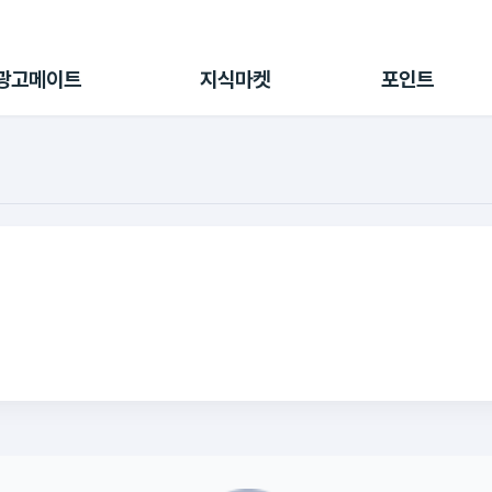
전체 캠페인
지식마켓
포인트샵
나의 캠페인
지식리포트
포인트 충전소
광고메이트
지식마켓
포인트
광고리포트
출석 룰렛
출금 신청
후원
이용내역