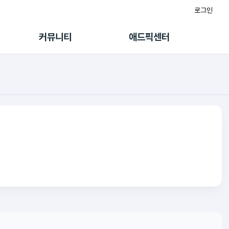
로그인
게시판
FAQ/문의
팸
이용정책
커뮤니티
애드픽센터
랭킹
멤버십 센터
퀘스트
광고툴/API
초대보너스
마이도메인
수익 Live
가이드북