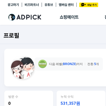
광고하기
비즈파트너
유튜브
멤버십 센터
추천상품
제휴몰
쇼핑메이트
쇼핑 에이전트
BETA
쇼핑리포트
프로필
링크관리
마이숍
다음 레벨(
BRONZE
)까지
전환
5
개
방문 수
누적 수익
0
531,357원