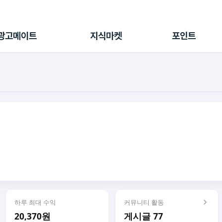
전체 캠페인
지식마켓
포인트샵
나의 캠페인
지식리포트
포인트 충전소
광고메이트
지식마켓
포인트
광고리포트
출석 룰렛
출금 신청
후원
이용내역
하루 최대 수익
커뮤니티 활동
20,370원
게시글 77