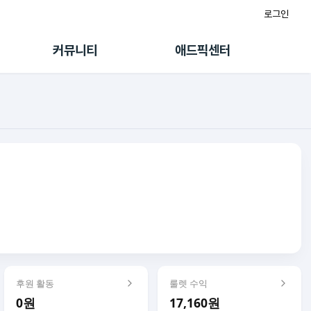
로그인
게시판
FAQ/문의
팸
이용정책
커뮤니티
애드픽센터
랭킹
멤버십 센터
퀘스트
광고툴/API
초대보너스
마이도메인
수익 Live
가이드북
후원 활동
룰렛 수익
0원
17,160원