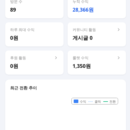
방문 수
누적 수익
89
28,366원
하루 최대 수익
커뮤니티 활동
0원
게시글 0
후원 활동
룰렛 수익
0원
1,350원
최근 전환 추이