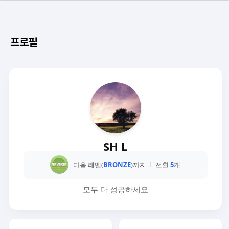
프로필
SH L
다음 레벨(
BRONZE
)까지
전환
5
개
모두 다 성공하세요