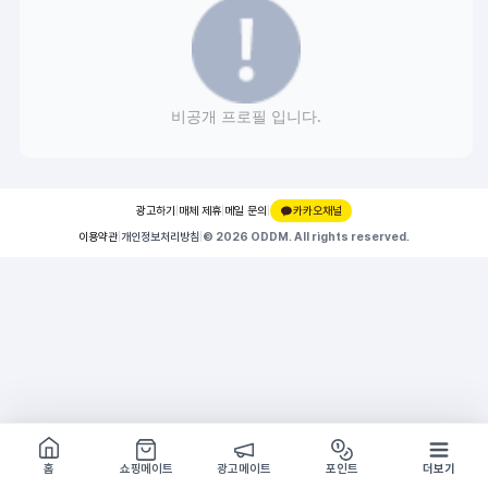
비공개 프로필 입니다.
광고하기
|
매체 제휴
|
메일 문의
|
카카오채널
이용약관
|
개인정보처리방침
|
© 2026 ODDM. All rights reserved.
쇼핑몰 구경하기
방문시 1G
홈
쇼핑메이트
광고메이트
포인트
더보기