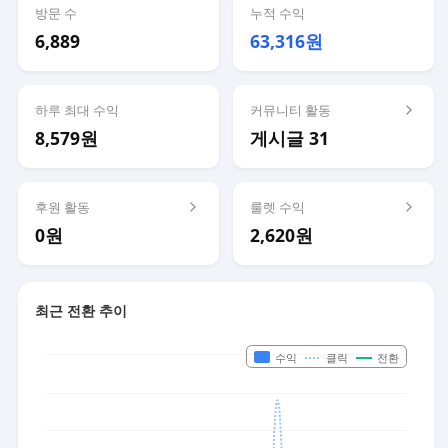
방문 수
누적 수익
6,889
63,316원
하루 최대 수익
커뮤니티 활동
8,579원
게시글 31
후원 활동
룰렛 수익
0원
2,620원
최근 전환 추이