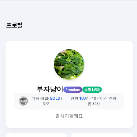
프로필
부자냥이
Premium
농장 LV30
다음 레벨(
GOLD
)
전환
100
건 (10건이상 캠페
까지
인 3개)
열심히할래요