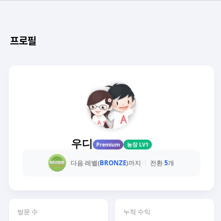
프로필
우디
Premium
농장 LV1
다음 레벨(
BRONZE
)까지
전환
5
개
방문 수
누적 수익