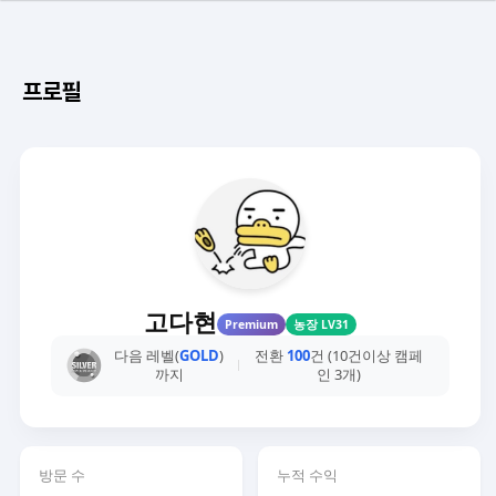
프로필
고다현
Premium
농장 LV31
다음 레벨(
GOLD
)
전환
100
건 (10건이상 캠페
까지
인 3개)
방문 수
누적 수익