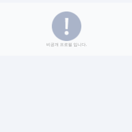
비공개 프로필 입니다.