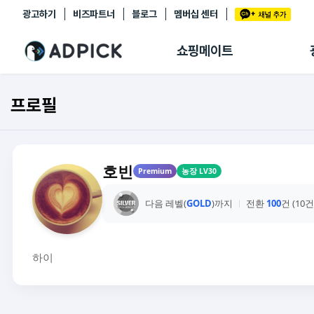
광고하기
비즈파트너
블로그
멤버십 센터
추천상품
제휴몰
쇼핑메이트
쇼핑 에이전트
BETA
쇼핑리포트
프로필
링크관리
마이숍
호빈
Premium
농장 LV30
다음 레벨(
GOLD
)까지
전환
100
건 (10
하이