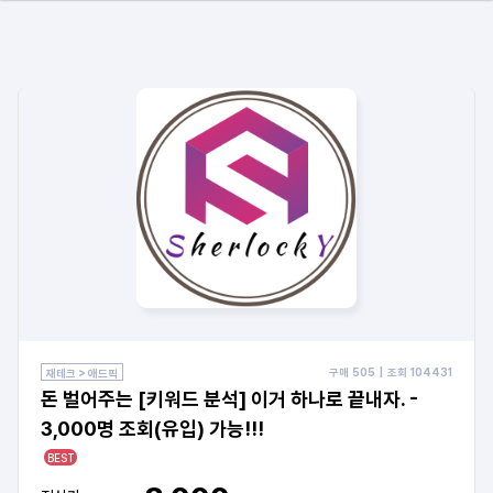
구매
505
| 조회
104431
재테크 > 애드픽
돈 벌어주는 [키워드 분석] 이거 하나로 끝내자. -
3,000명 조회(유입) 가능!!!
BEST