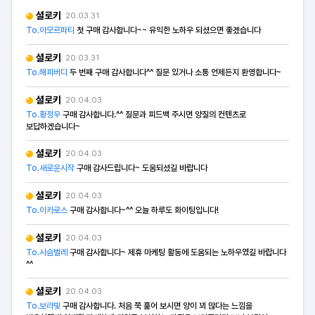
셜로키
20.03.31
To.아모르파티
첫 구매 감사합니다~~ 유익한 노하우 되셨으면 좋겠습니다
셜로키
20.03.31
To.해피버디
두 번째 구매 감사합니다^^ 질문 있거나 소통 언제든지 환영합니다~
셜로키
20.04.03
To.황정우
구매 감사합니다.^^ 질문과 피드백 주시면 양질의 컨텐츠로
보답하겠습니다~
셜로키
20.04.03
To.새로운시작
구매 감사드립니다~ 도움되셨길 바랍니다
셜로키
20.04.03
To.이카로스
구매 감사합니다~^^ 오늘 하루도 화이팅입니다!
셜로키
20.04.03
To.사슴벌레
구매 감사합니다~ 제휴 마케팅 활동에 도움되는 노하우였길 바랍니다
^^
셜로키
20.04.03
To.보라빛
구매 감사합니다. 처음 쭉 훑어 보시면 양이 꾀 많다는 느낌을