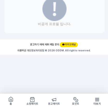
비공개 프로필 입니다.
광고하기
|
매체 제휴
|
메일 문의
|
카카오채널
이용약관
|
개인정보처리방침
|
© 2026 ODDM. All rights reserved.
쇼핑몰 구경하기
방문시 1G
홈
쇼핑메이트
광고메이트
포인트
더보기