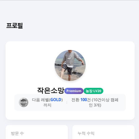
프로필
작은소망
Premium
농장 LV20
다음 레벨(
GOLD
)
전환
100
건 (10건이상 캠페
까지
인 3개)
방문 수
누적 수익