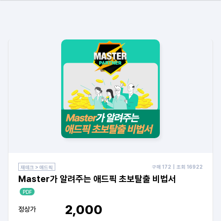
구매
172
| 조회
16922
재테크 > 애드픽
Master가 알려주는 애드픽 초보탈출 비법서
PDF
2,000
정상가