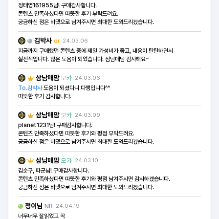
정태영161955님! 구매감사합니다.
콘텐츠 만족하셨다면 따뜻한 후기 부탁드려요.
궁금하신 점은 비댓으로 남겨주시면 최대한 도와드리겠습니다.
김박사
dr
24.03.06
지금까지 구매했던 콘텐츠 중에 제일 가성비가 좋고, 내용이 탄탄하면서
실전적입니다. 많은 도움이 되었습니다. 삼남매님 감사해요~
삼남매맘
모카
24.03.06
To.김박사
도움이 되셨다니 다행입니다^^
따뜻한 후기 감사합니다.
삼남매맘
모카
24.03.09
planet1231님! 구매감사합니다.
콘텐츠 만족하셨다면 따뜻한 후기와 평점 부탁드려요.
궁금하신 점은 비댓으로 남겨주시면 최대한 도와드리겠습니다.
삼남매맘
모카
24.03.10
김순구, 파군님! 구매감사합니다.
콘텐츠 만족하셨다면 따뜻한 후기와 평점 남겨주시면 감사하겠습니다.
궁금하신 점은 비댓으로 남겨주시면 최대한 도와드리겠습니다.
정이님
NB
24.04.19
너무너무 잘읽었고 꼭