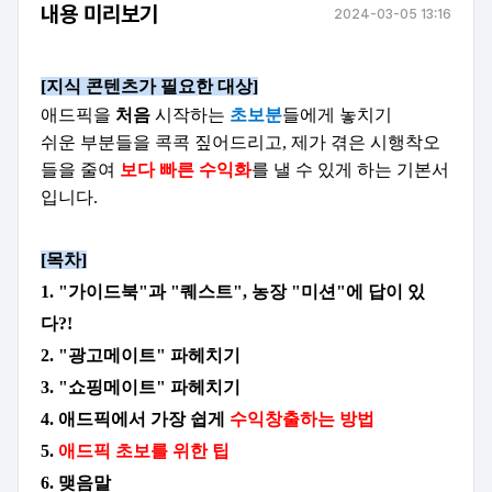
내용 미리보기
2024-03-05 13:16
[지식 콘텐츠가 필요한 대상]
애드픽을
처음
시작하는
초보분
들에게
놓치기
쉬운
부분들을 콕콕 짚어드리고,
제가 겪은 시행착오
들을 줄여
보다 빠른 수익화
를 낼 수 있게 하는 기본서
입니다.
[목차]
1. "가이드북"과 "퀘스트", 농장 "미션"에 답이 있
다?!
2. "광고메이트" 파헤치기
3. "쇼핑메이트" 파헤치기
4. 애드픽에서 가장 쉽게
수익창출하는 방법
5.
애드픽 초보를 위한 팁
6. 맺음말