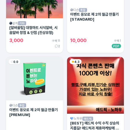
디슨
투잡
이벤트 응모로 제 2의 월급 만들기
[STANDARD]
설치
기타
[알바꿀팁] 대형마트 시식알바, 시
음알바 장점 & 단점 (진상유형)
3,000
10,000
구매 11
구매 1
2
PDF
0.0
4.3
디슨
투잡
이벤트 응모로 제 2의 월급 만들기
[PREMIUM]
노하우
애드픽
[BEST] 애드픽 수익 수직 상승의
지름길! 애드픽과 제휴마케팅에 유