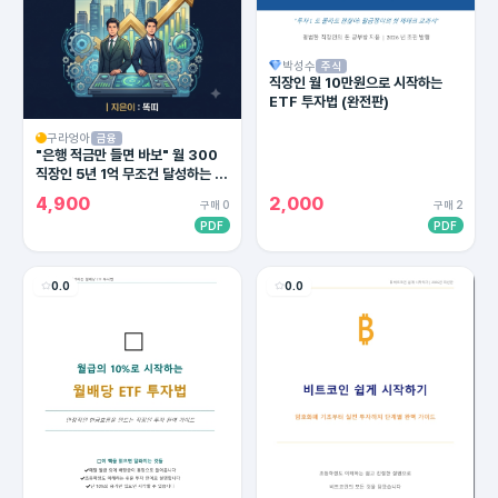
박성수
주식
직장인 월 10만원으로 시작하는
ETF 투자법 (완전판)
구라엉아
금융
"은행 적금만 들면 바보" 월 300
직장인 5년 1억 무조건 달성하는 4
대 통장 세팅법 (2026 최신판)
4,900
2,000
구매 0
구매 2
PDF
PDF
0.0
0.0