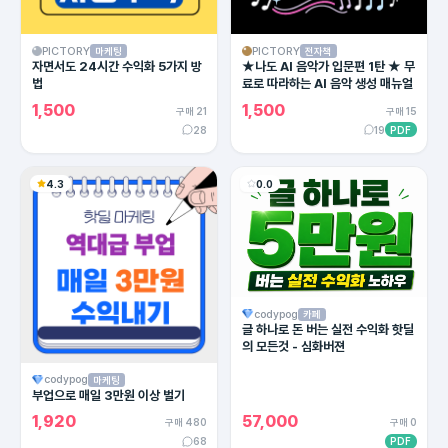
PICTORY
PICTORY
마케팅
전자책
자면서도 24시간 수익화 5가지 방
★나도 AI 음악가 입문편 1탄 ★ 무
법
료로 따라하는 AI 음악 생성 매뉴얼
1,500
1,500
구매 21
구매 15
28
19
PDF
4.3
0.0
codypog
카페
글 하나로 돈 버는 실전 수익화 핫딜
의 모든것 - 심화버젼
codypog
마케팅
부업으로 매일 3만원 이상 벌기
1,920
57,000
구매 480
구매 0
68
PDF