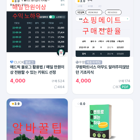
3.0
3.0
CLICK
쿠팡
블로그
제휴마케팅
애드픽 블로그 활용법 / 매일 만원이
쿠팡파트너스 아무도 알려주지않았
상 전환할 수 있는 키워드 선정
던 기초지식
4,000
4,000
구매 524
구매 174
464
97
PDF
3.9
0.0