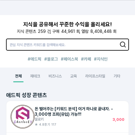
지식을 공유해서 꾸준한 수익을 올리세요!
지식 콘텐츠
259
건
구매
44,961
회
열람
8,408,448
회
#애드픽
#블로그
#페이스북
#카페
#지식인
전체
재테크
비즈니스
교육
라이프스타일
기타
애드픽 성장 콘텐츠
돈 벌어주는 [키워드 분석] 이거 하나로 끝내자. -
3,000명 조회(유입) 가능!!!
셜로키
3,000
★ 4.8
후기 117