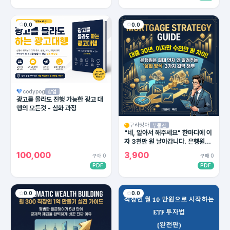
0.0
0.0
codypog
창업
광고를 몰라도 진행 가능한 광고 대
행의 모든것 - 심화 과정
구라엉아
부동산
"네, 알아서 해주세요" 한마디에 이
자 3천만 원 날아갑니다. 은행원이
절대 말 안 해주는 대출 상환의 비밀
100,000
3,900
구매 0
구매 0
PDF
PDF
0.0
0.0