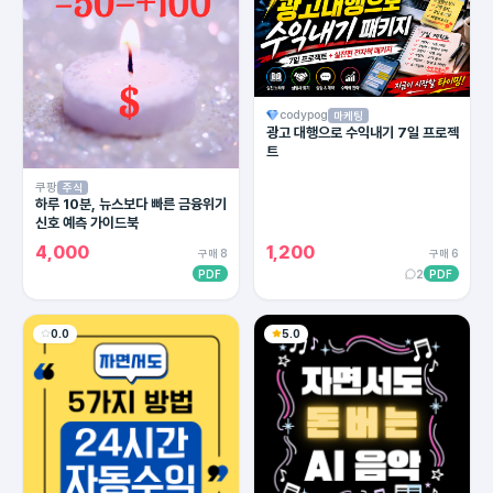
codypog
마케팅
광고 대행으로 수익내기 7일 프로젝
트
쿠팡
주식
하루 10분, 뉴스보다 빠른 금융위기
신호 예측 가이드북
4,000
1,200
구매 8
구매 6
PDF
2
PDF
0.0
5.0