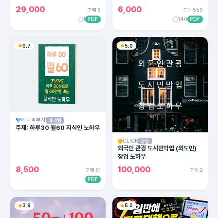
용한 카피라이팅의 모든 방법!
29,000
6,000
구매 3
구매 553
1
PDF
140
PDF
0.7
5.0
에디픽부자
마케팅
주제: 하루30 월60 지식인 노하우
CLICK
창업
외국인 관광 도시민박업 (외도민)
창업 노하우
8,500
100,000
구매 51
구매 2
PDF
3.9
5.0