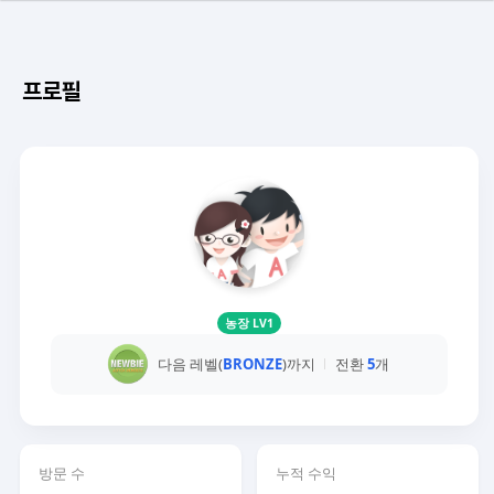
프로필
농장 LV1
다음 레벨(
BRONZE
)까지
전환
5
개
방문 수
누적 수익