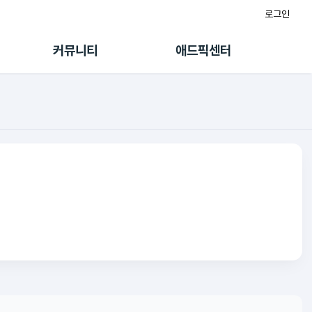
로그인
게시판
FAQ/문의
팸
이용정책
커뮤니티
애드픽센터
랭킹
멤버십 센터
퀘스트
광고툴/API
초대보너스
마이도메인
수익 Live
가이드북