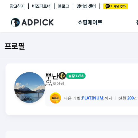
광고하기
비즈파트너
블로그
멤버십 센터
추천상품
제휴몰
쇼핑메이트
쇼핑 에이전트
BETA
쇼핑리포트
프로필
링크관리
마이숍
뿌난
농장 LV38
초심팸
다음 레벨(
PLATINUM
)까지
전환
200
건