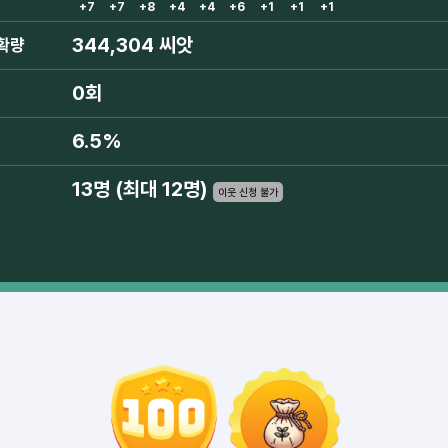
+7
+7
+8
+4
+4
+6
+1
+1
+1
344,304 씨앗
확량
0회
6.5%
13명 (최대 12명)
이웃 신청 불가