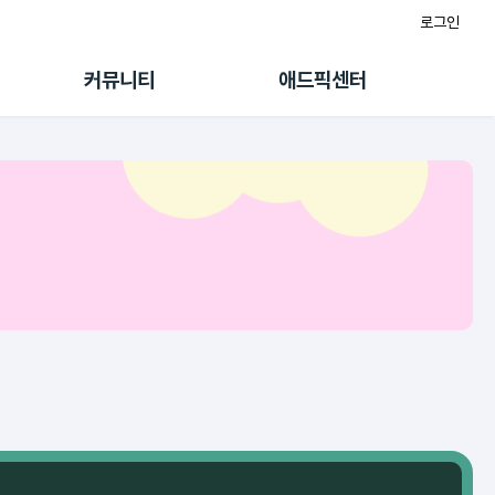
로그인
게시판
FAQ/문의
팸
이용정책
커뮤니티
애드픽센터
랭킹
멤버십 센터
퀘스트
광고툴/API
초대보너스
마이도메인
수익 Live
가이드북