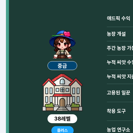
애드픽 수익
농장 개설
주간 농장 가
누적 씨앗 수
중급
누적 씨앗 지
고용된 일꾼
착용 도구
38레벨
농업 연구소
플러스