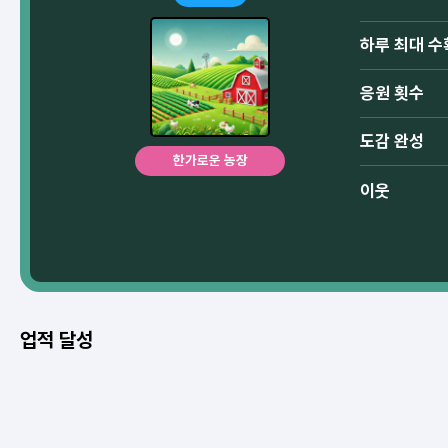
하루 최대 수
응원 횟수
도감 완성
한가로운 농장
이웃
업적 달성