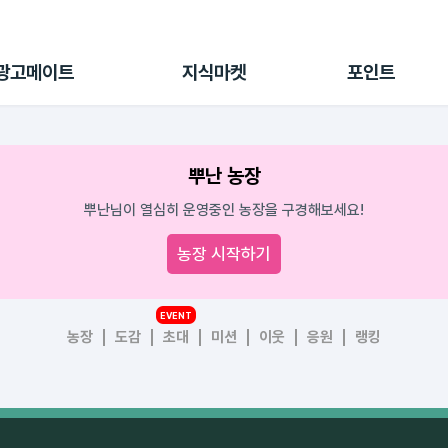
전체 캠페인
지식마켓
포인트샵
나의 캠페인
지식리포트
포인트 충전소
광고메이트
지식마켓
포인트
광고리포트
출석 룰렛
출금 신청
후원
뿌난 농장
이용내역
뿌난님이 열심히 운영중인 농장을 구경해보세요!
농장 시작하기
EVENT
농장
도감
초대
미션
이웃
응원
랭킹