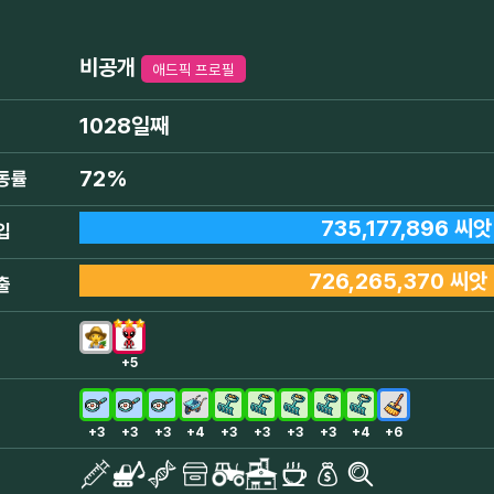
비공개
애드픽 프로필
1028일째
72%
동률
735,177,896 씨앗
입
726,265,370 씨앗
출
+5
+3
+3
+3
+4
+3
+3
+3
+3
+4
+6