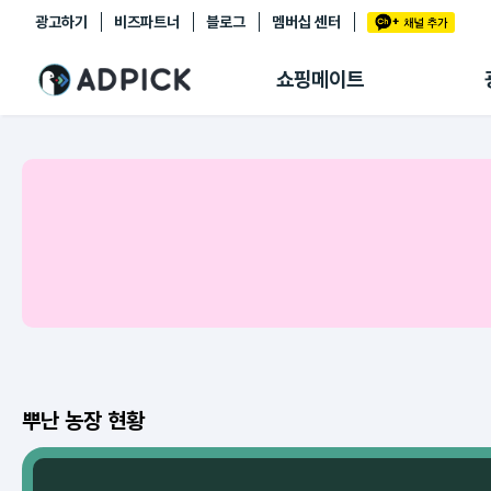
광고하기
비즈파트너
블로그
멤버십 센터
추천상품
제휴몰
쇼핑메이트
쇼핑 에이전트
BETA
쇼핑리포트
링크관리
마이숍
뿌난 농장 현황