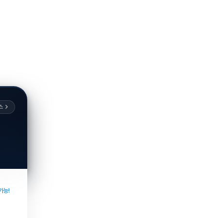
스
가능!