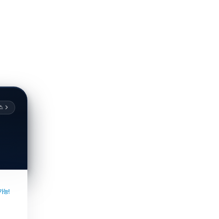
스
가능!