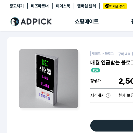
광고하기
비즈파트너
페이스북
멤버십 센터
추천상품
제휴몰
쇼핑메이트
쇼핑 에이전트
BETA
쇼핑리포트
링크관리
마이숍
재테크 > 블로그
구매
40
|
매월 연금받는 블로그
PDF
2,5
정상가
지식캐시
현재 보