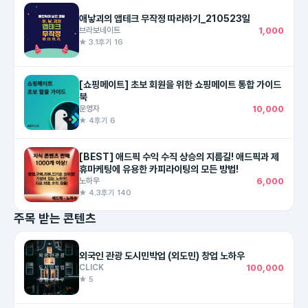
애낳괴의 앱테크 무작정 따라하기_210523일
브라보네이트
1,000
★ 3.1
후기 16
[쇼핑메이트] 초보 회원을 위한 쇼핑메이트 통합 가이드
북
운영자
10,000
★ 4
후기 6
[BEST] 애드픽 수익 수직 상승의 지름길! 애드픽과 제
휴마케팅에 유용한 카피라이팅의 모든 방법!
노하우
6,000
★ 4.3
후기 140
주목 받는 콘텐츠
외국인 관광 도시민박업 (외도민) 창업 노하우
CLICK
100,000
★ 5