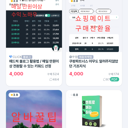
3.0
3.0
CLICK
쿠팡
블로그
제휴마케팅
애드픽 블로그 활용법 / 매일 만원이
쿠팡파트너스 아무도 알려주지않았
상 전환할 수 있는 키워드 선정
던 기초지식
4,000
4,000
구매 524
구매 174
464
97
PDF
3.9
0.0