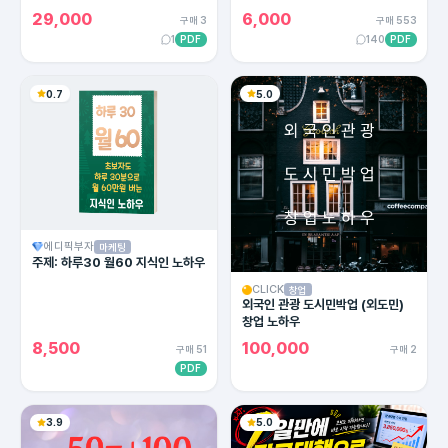
용한 카피라이팅의 모든 방법!
29,000
6,000
구매 3
구매 553
1
PDF
140
PDF
0.7
5.0
에디픽부자
마케팅
주제: 하루30 월60 지식인 노하우
CLICK
창업
외국인 관광 도시민박업 (외도민)
창업 노하우
8,500
100,000
구매 51
구매 2
PDF
3.9
5.0