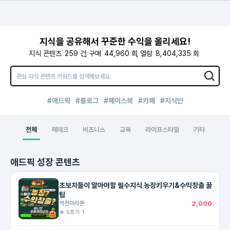
지식을 공유해서 꾸준한 수익을 올리세요!
지식 콘텐츠
259
건
구매
44,960
회
열람
8,404,335
회
#애드픽
#블로그
#페이스북
#카페
#지식인
전체
재테크
비즈니스
교육
라이프스타일
기타
애드픽 성장 콘텐츠
초보자들이 알아야할 필수지식 농장키우기&수익창출 꿀
팁
역전마라톤
2,000
★ 5
후기 1