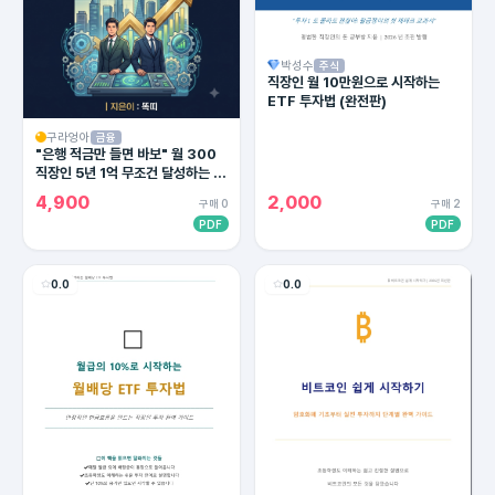
박성수
주식
직장인 월 10만원으로 시작하는
ETF 투자법 (완전판)
구라엉아
금융
"은행 적금만 들면 바보" 월 300
직장인 5년 1억 무조건 달성하는 4
대 통장 세팅법 (2026 최신판)
4,900
2,000
구매 0
구매 2
PDF
PDF
0.0
0.0