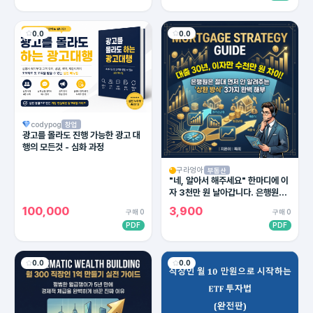
0.0
0.0
codypog
창업
광고를 몰라도 진행 가능한 광고 대
행의 모든것 - 심화 과정
구라엉아
부동산
"네, 알아서 해주세요" 한마디에 이
자 3천만 원 날아갑니다. 은행원이
절대 말 안 해주는 대출 상환의 비밀
100,000
3,900
구매 0
구매 0
PDF
PDF
0.0
0.0