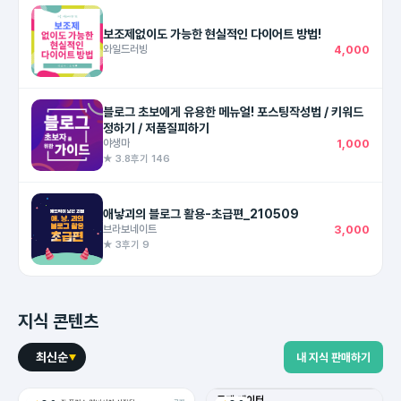
보조제없이도 가능한 현실적인 다이어트 방법!
와일드러빙
4,000
블로그 초보에게 유용한 메뉴얼! 포스팅작성법 / 키워드
정하기 / 저품질피하기
야생마
1,000
★ 3.8
후기 146
애낳괴의 블로그 활용-초급편_210509
브라보네이트
3,000
★ 3
후기 9
지식 콘텐츠
최신순
내 지식 판매하기