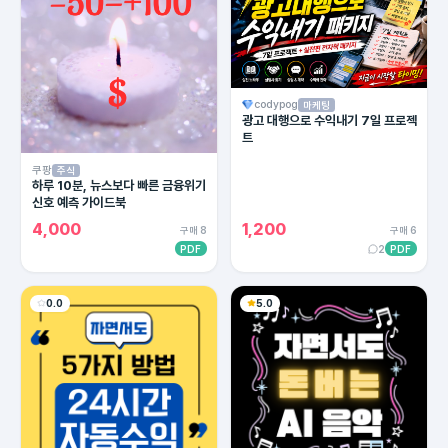
codypog
마케팅
광고 대행으로 수익내기 7일 프로젝
트
쿠팡
주식
하루 10분, 뉴스보다 빠른 금융위기
신호 예측 가이드북
4,000
1,200
구매 8
구매 6
PDF
2
PDF
0.0
5.0