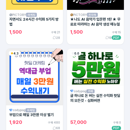
PICTORY
PICTORY
마케팅
전자책
자면서도 24시간 수익화 5가지 방
★나도 AI 음악가 입문편 1탄 ★ 무
법
료로 따라하는 AI 음악 생성 매뉴얼
1,500
1,500
구매 21
구매 15
28
19
PDF
4.3
0.0
codypog
카페
글 하나로 돈 버는 실전 수익화 핫딜
의 모든것 - 심화버젼
codypog
마케팅
부업으로 매일 3만원 이상 벌기
1,920
57,000
구매 480
구매 0
68
PDF