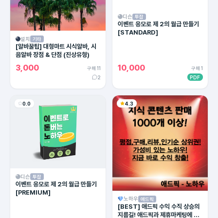
디슨
투잡
이벤트 응모로 제 2의 월급 만들기
[STANDARD]
설치
기타
[알바꿀팁] 대형마트 시식알바, 시
음알바 장점 & 단점 (진상유형)
3,000
10,000
구매 11
구매 1
2
PDF
0.0
4.3
디슨
투잡
이벤트 응모로 제 2의 월급 만들기
[PREMIUM]
노하우
애드픽
[BEST] 애드픽 수익 수직 상승의
지름길! 애드픽과 제휴마케팅에 유