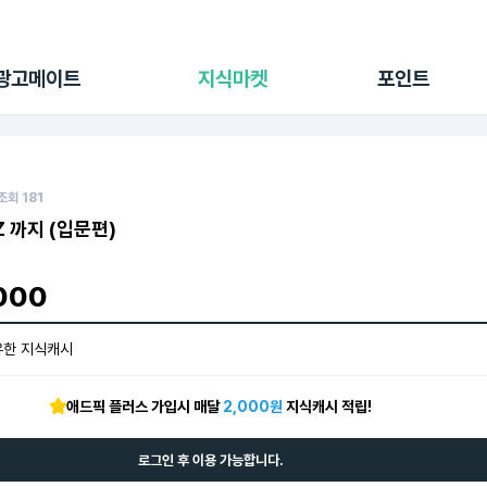
전체 캠페인
지식마켓
포인트샵
나의 캠페인
지식리포트
포인트 충전소
광고메이트
지식마켓
포인트
광고리포트
출석 룰렛
출금 신청
후원
이용내역
조회
181
 까지 (입문편)
000
유한 지식캐시
애드픽 플러스 가입시 매달
2,000원
지식캐시 적립!
로그인 후 이용 가능합니다.