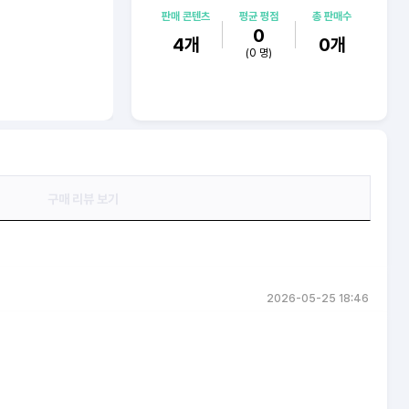
판매 콘텐츠
평균 평점
총 판매수
0
4
개
0
개
(
0
명)
구매 리뷰 보기
2026-05-25 18:46