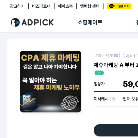
광고하기
비즈파트너
페이스북
멤버십 센터
추천상품
제휴몰
쇼핑메이트
쇼핑 에이전트
BETA
쇼핑리포트
링크관리
마이숍
교육 > 자기계발
구매
0
| 
제휴마케팅 A 부터 Z
PDF
59,
정상가
지식캐시
현재 보