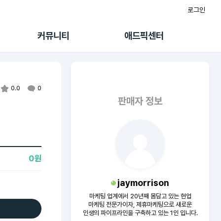
로그인
게시판
FAQ/문의
팸
이용정책
커뮤니티
애드픽센터
랭킹
멤버십 센터
퀘스트
광고툴/API
초대보너스
마이도메인
수익 Live
가이드북
0.0
0
판매자 정보
0원
jaymorrison
마케팅 업계에서 20년째 몸담고 있는 현업
마케팅 전문가이자, 제휴마케팅으로 새로운
인생의 파이프라인을 구축하고 있는 1인 입니다.