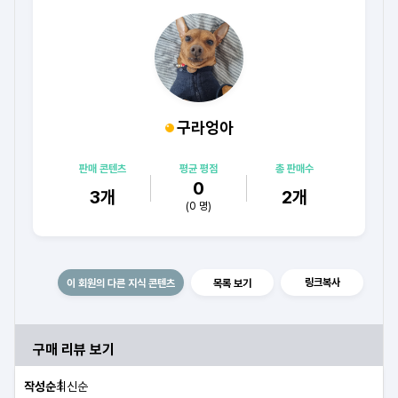
구라엉아
판매 콘텐츠
평균 평점
총 판매수
0
3
개
2
개
(
0
명)
링크복사
이 회원의 다른 지식 콘텐츠
목록 보기
구매 리뷰 보기
작성순
최신순