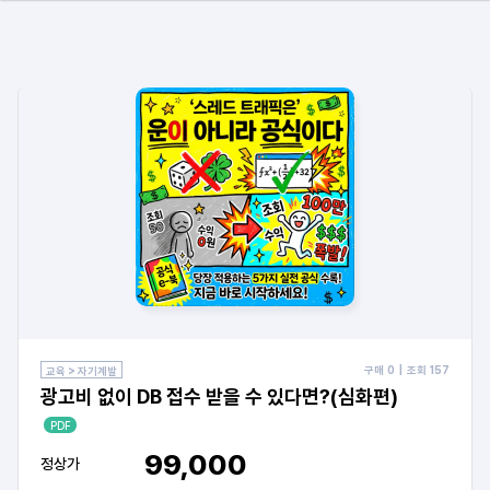
구매
0
| 조회
157
교육 > 자기계발
광고비 없이 DB 접수 받을 수 있다면?(심화편)
PDF
99,000
정상가