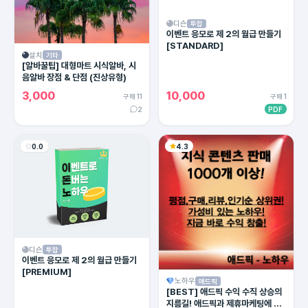
디슨
투잡
이벤트 응모로 제 2의 월급 만들기
[STANDARD]
설치
기타
[알바꿀팁] 대형마트 시식알바, 시
음알바 장점 & 단점 (진상유형)
3,000
10,000
구매 11
구매 1
2
PDF
0.0
4.3
디슨
투잡
이벤트 응모로 제 2의 월급 만들기
[PREMIUM]
노하우
애드픽
[BEST] 애드픽 수익 수직 상승의
지름길! 애드픽과 제휴마케팅에 유