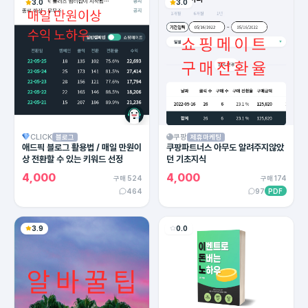
3.0
3.0
CLICK
쿠팡
블로그
제휴마케팅
애드픽 블로그 활용법 / 매일 만원이
쿠팡파트너스 아무도 알려주지않았
상 전환할 수 있는 키워드 선정
던 기초지식
4,000
4,000
구매 524
구매 174
464
97
PDF
3.9
0.0