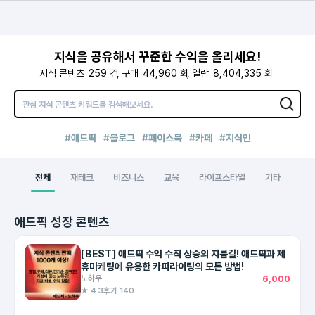
지식을 공유해서 꾸준한 수익을 올리세요!
지식 콘텐츠
259
건
구매
44,960
회
열람
8,404,335
회
#애드픽
#블로그
#페이스북
#카페
#지식인
전체
재테크
비즈니스
교육
라이프스타일
기타
애드픽 성장 콘텐츠
[BEST] 애드픽 수익 수직 상승의 지름길! 애드픽과 제
휴마케팅에 유용한 카피라이팅의 모든 방법!
노하우
6,000
★ 4.3
후기 140