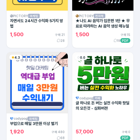
PICTORY
PICTORY
마케팅
전자책
자면서도 24시간 수익화 5가지 방
★나도 AI 음악가 입문편 1탄 ★ 무
법
료로 따라하는 AI 음악 생성 매뉴얼
1,500
1,500
구매 21
구매 15
28
19
PDF
4.3
0.0
codypog
카페
글 하나로 돈 버는 실전 수익화 핫딜
의 모든것 - 심화버젼
codypog
마케팅
부업으로 매일 3만원 이상 벌기
1,920
57,000
구매 480
구매 0
68
PDF