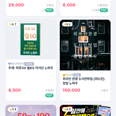
용한 카피라이팅의 모든 방법!
29,000
6,000
구매 3
구매 553
1
PDF
140
PDF
0.7
5.0
에디픽부자
마케팅
주제: 하루30 월60 지식인 노하우
CLICK
창업
외국인 관광 도시민박업 (외도민)
창업 노하우
8,500
100,000
구매 51
구매 2
PDF
3.9
5.0