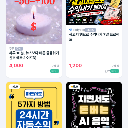
codypog
마케팅
광고 대행으로 수익내기 7일 프로젝
트
쿠팡
주식
하루 10분, 뉴스보다 빠른 금융위기
신호 예측 가이드북
4,000
1,200
구매 8
구매 6
PDF
2
PDF
0.0
5.0