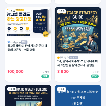
0.0
0.0
codypog
창업
광고를 몰라도 진행 가능한 광고 대
행의 모든것 - 심화 과정
구라엉아
부동산
"네, 알아서 해주세요" 한마디에 이
자 3천만 원 날아갑니다. 은행원이
절대 말 안 해주는 대출 상환의 비밀
100,000
3,900
구매 0
구매 0
PDF
PDF
0.0
0.0