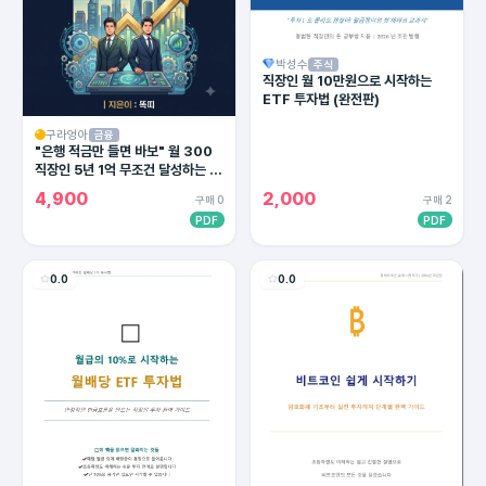
박성수
주식
직장인 월 10만원으로 시작하는
ETF 투자법 (완전판)
구라엉아
금융
"은행 적금만 들면 바보" 월 300
직장인 5년 1억 무조건 달성하는 4
대 통장 세팅법 (2026 최신판)
4,900
2,000
구매 0
구매 2
PDF
PDF
0.0
0.0