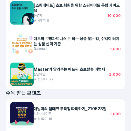
[쇼핑메이트] 초보 회원을 위한 쇼핑메이트 통합 가이드
북
운영자
10,000
★ 4
후기 6
애드픽·쿠팡파트너스 돈 되는 상품 찾는 법, 수익이 터지
는 상품 선택 기준
Dalmuri
1,000
Master가 알려주는 애드픽 초보탈출 비법서
삼남매맘
2,000
★ 2.5
후기 27
주목 받는 콘텐츠
애낳괴의 앱테크 무작정 따라하기_210523일
브라보네이트
1,000
★ 3.1
후기 16