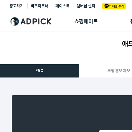
광고하기
비즈파트너
페이스북
멤버십 센터
추천상품
제휴몰
쇼핑메이트
쇼핑 에이전트
BETA
쇼핑리포트
애드
링크관리
마이숍
FAQ
부정 홍보 제보