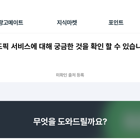
전체 캠페인
지식마켓
포인트샵
나의 캠페인
지식리포트
포인트 충전소
광고메이트
지식마켓
포인트
광고리포트
출석 룰렛
출금 신청
픽 서비스에 대해 궁금한 것을 확인 할 수 있습
후원
이용내역
미확인 출처 등록
무엇을 도와드릴까요?