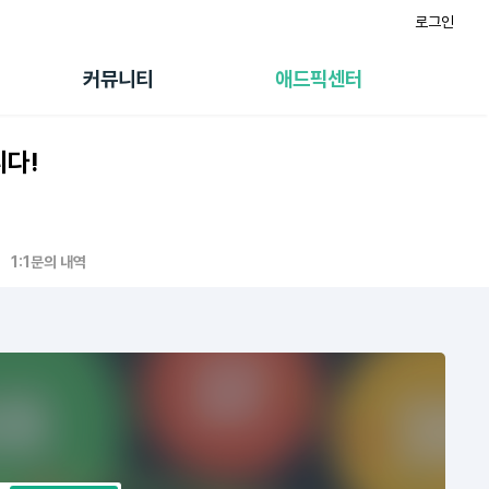
로그인
게시판
FAQ/문의
팸
이용정책
커뮤니티
애드픽센터
랭킹
멤버십 센터
퀘스트
광고툴/API
니다!
초대보너스
마이도메인
수익 Live
가이드북
1:1문의 내역