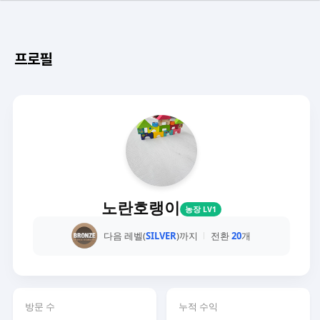
프로필
노란호랭이
농장 LV1
다음 레벨(
SILVER
)까지
전환
20
개
방문 수
누적 수익