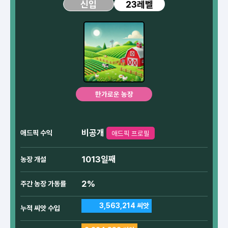
23레벨
신입
한가로운 농장
비공개
애드픽 수익
애드픽 프로필
1013일째
농장 개설
2%
주간 농장 가동률
3,563,214 씨앗
누적 씨앗 수입