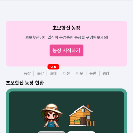
초보핫산 농장
초보핫산님이 열심히 운영중인 농장을 구경해보세요!
농장 시작하기
EVENT
농장
도감
초대
미션
이웃
응원
랭킹
초보핫산 농장 현황