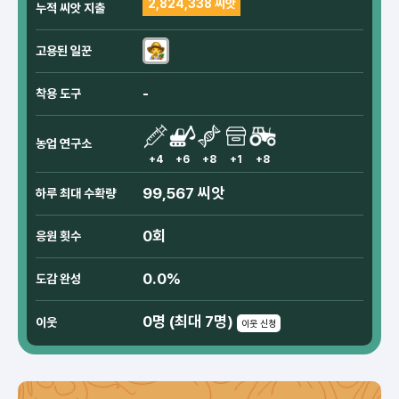
2,824,338 씨앗
누적 씨앗 지출
고용된 일꾼
-
착용 도구
농업 연구소
+4
+6
+8
+1
+8
99,567 씨앗
하루 최대 수확량
0회
응원 횟수
0.0%
도감 완성
0명 (최대 7명)
이웃
이웃 신청