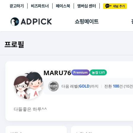
광고하기
비즈파트너
페이스북
멤버십 센터
추천상품
제휴몰
쇼핑메이트
쇼핑 에이전트
BETA
쇼핑리포트
프로필
링크관리
마이숍
MARU76
Premium
농장 LV1
다음 레벨(
GOLD
)까지
전환
100
건 (10
다들좋은 하루^^