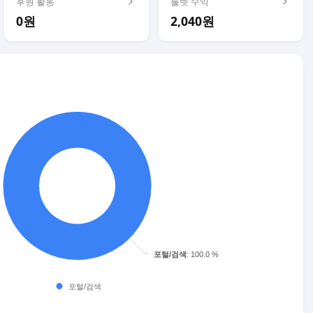
후원 활동
룰렛 수익
0원
2,040원