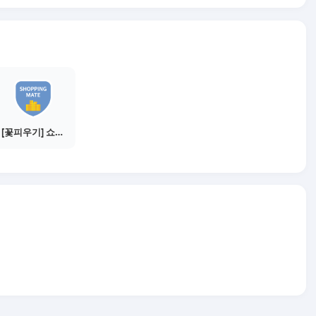
[꽃피우기] 쇼핑메이트 수익내기 - 10만원