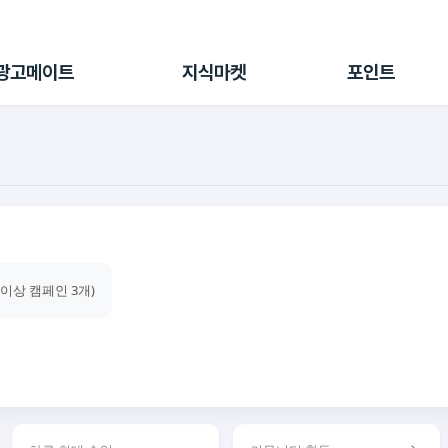
전체 캠페인
지식마켓
포인트샵
나의 캠페인
지식리포트
포인트 충전소
광고메이트
지식마켓
포인트
광고리포트
출석 룰렛
출금 신청
후원
이용내역
건이상 캠페인 3개)