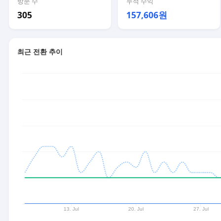
방문 수
누적 수익
305
157,606원
최근 전환 추이