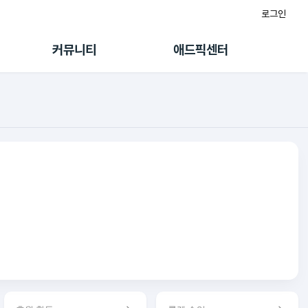
로그인
게시판
FAQ/문의
팸
이용정책
커뮤니티
애드픽센터
랭킹
멤버십 센터
퀘스트
광고툴/API
초대보너스
마이도메인
수익 Live
가이드북