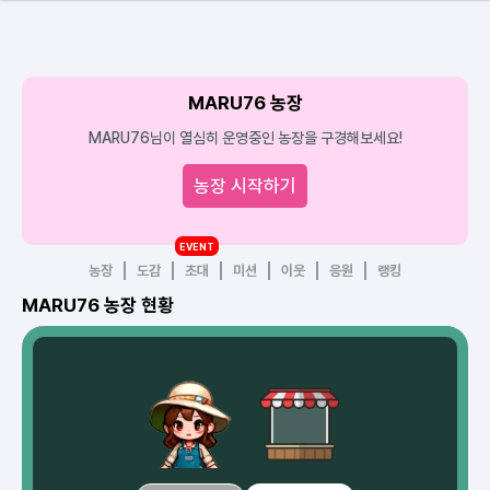
MARU76 농장
MARU76님이 열심히 운영중인 농장을 구경해보세요!
농장 시작하기
EVENT
농장
도감
초대
미션
이웃
응원
랭킹
MARU76 농장 현황