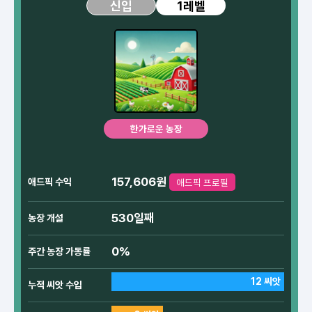
1레벨
신입
한가로운 농장
157,606원
애드픽 수익
애드픽 프로필
530일째
농장 개설
0%
주간 농장 가동률
12 씨앗
누적 씨앗 수입