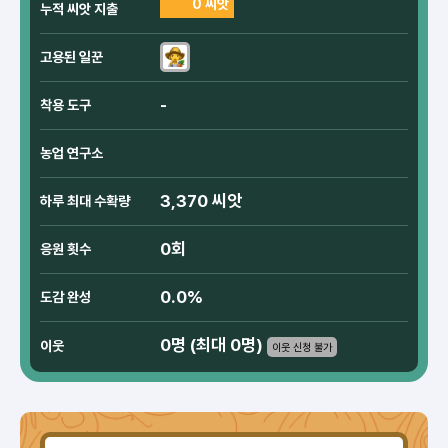
0 씨앗
누적 씨앗 지출
고용된 일꾼
-
착용 도구
농업 연구소
3,370 씨앗
하루 최대 수확량
0회
응원 횟수
0.0%
도감 완성
0명 (최대 0명)
이웃
이웃 신청 불가