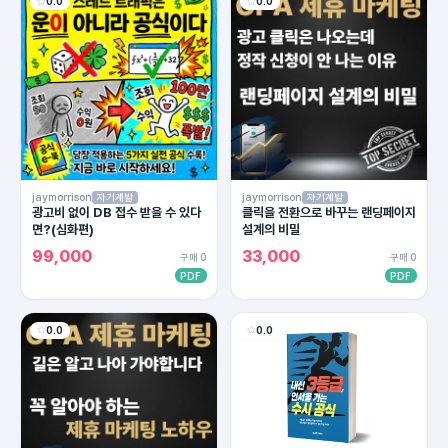
0.0
0.0
jaymorrison
jaymorrison
자기계발
자기계발
광고비 없이 DB 접수 받을 수 있다
클릭을 전환으로 바꾸는 랜딩페이지
면?(심화편)
설계의 비밀
99,000
33,000
구매 0
구매 0
PDF
PDF
0.0
0.0