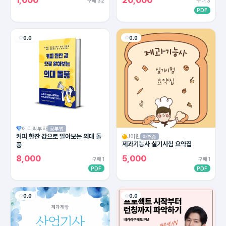
1,000
20,000
구매 32
구매 3
PDF
0.0
0.0
에디픽부자
공부법
커피 한잔 값으로 알아보는 의대 돌
J이린
자격증
제과기능사 실기시험 요약집
풍
8,000
5,000
구매 1
구매 1
PDF
PDF
0.0
0.0