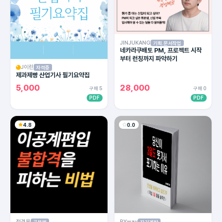
JINJUKANG
기획.문서작업
네카라쿠배토 PM, 프로젝트 시작
부터 런칭까지 파악하기
J이린
자격증
제과제빵 산업기사 필기요약집
5,000
28,000
구매 5
구매 0
PDF
PDF
4.8
0.0
정경용
RYway
공부법
자기계발