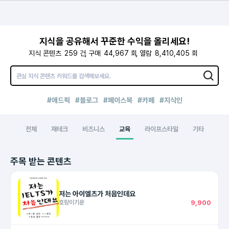
지식을 공유해서 꾸준한 수익을 올리세요!
지식 콘텐츠
259
건
구매
44,967
회
열람
8,410,405
회
#애드픽
#블로그
#페이스북
#카페
#지식인
전체
재테크
비즈니스
교육
라이프스타일
기타
주목 받는 콘텐츠
저는 아이엘츠가 처음인데요
호랑이기운
9,900