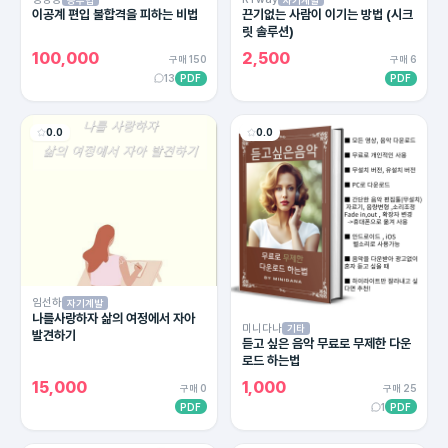
이공계 편입 불합격을 피하는 비법
끈기없는 사람이 이기는 방법 (시크
릿 솔루션)
100,000
2,500
구매 150
구매 6
13
PDF
PDF
0.0
0.0
임선하
자기계발
나를사랑하자 삶의 여정에서 자아
미니다나
기타
발견하기
듣고 싶은 음악 무료로 무제한 다운
로드 하는법
15,000
1,000
구매 0
구매 25
PDF
1
PDF