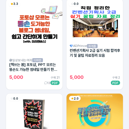
3.3
0.0
ADPrince
자격증
컨벤션기획사 2급 실기 시험 합격후
기 및 꿀팁 자료정리 모음
일상보내는여자
디자인
[책쓰는 봄] 포토샵, PPT 모르는
똥손도 가능한 썸네일 만들기 한권
완성!
5,000
5,000
구매 21
구매 2
13
PDF
PDF
0.0
2.0