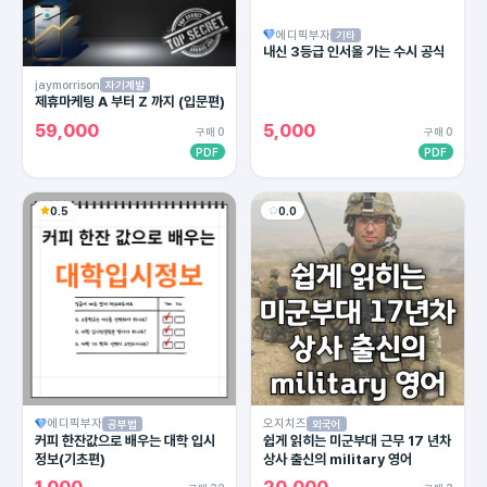
에디픽부자
기타
내신 3등급 인서울 가는 수시 공식
jaymorrison
자기계발
제휴마케팅 A 부터 Z 까지 (입문편)
59,000
5,000
구매 0
구매 0
PDF
PDF
0.5
0.0
에디픽부자
오지치즈
공부법
외국어
커피 한잔값으로 배우는 대학 입시
쉽게 읽히는 미군부대 근무 17 년차
정보(기초편)
상사 출신의 military 영어