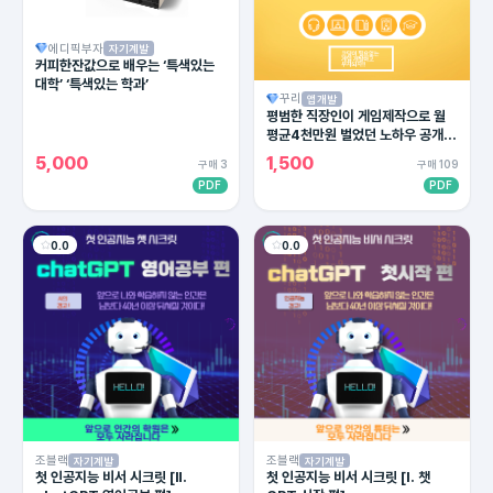
에디픽부자
자기계발
커피한잔값으로 배우는 ‘특색있는
대학’ ‘특색있는 학과’
꾸리
앱개발
평범한 직장인이 게임제작으로 월
평균4천만원 벌었던 노하우 공개
(수익인증)
5,000
1,500
구매 3
구매 109
PDF
PDF
0.0
0.0
조블랙
조블랙
자기계발
자기계발
첫 인공지능 비서 시크릿 [Ⅱ.
첫 인공지능 비서 시크릿 [Ⅰ. 챗