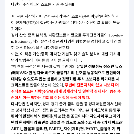
나만의 주식체크리스트를 가질 수 있음!!
이 글을 시작하기에 앞서 부제의
주식 초보자
주린이
편'
을 확인하고
‘
(
)
이 전자책
에 접근하는 사람들은 대다수가 주린이일 확률이 높을
(PDF)
것이다
.
경제
산업
종목 분석 및 시황정보를 바탕으로 투자전문가들의
·
·
Top-dow
식의 분석적 접근과 다양한 방법론을 경험하고 싶다면 필
n, Bottom-up
히 다른
을 선택하기를 권한다
E-book
.
또한
이 책은 기업
종목
에 대한 기본적 및 기술적 분석에 대한 기초개
,
(
)
념과 방법론의 이해를 돕고자 쓴 글이 아니다
.
이 책의 목적은 책 제목과 같이 주린이의
유일한 정보취득 장소인 뉴스
?
매체
보다 한 발자국 빠르게 금융위기의 신호를 능동적으로 판단하여
(
)
대처할 수 있도록 돕는 심플하고 정량화된 주식 초보자용 위기대응 체
크리스트
를 만들어보는데 있으며
주변에 전문지식이 없고 나보다 더
,
주식을 모르는 사람
주알못
에게 경제상식 및 일반적 경제지식 범주 수
(
)
준에서 아는 척하는 기회를 주는 것에 목적이 있다
.
다시한번 말하지만
경제
경기
물가
금리
환율 등 경제학원론에서 말하
,
·
·
·
·
는 경제핵심 개념의 정립을 도와주는 책이 아닌 본 가이드북을 통해
주
린이의 관점에서 뇌동매매
저
포함
를 조금이나마 지연시켜 주고 자기
(
)
만의 원칙매매의 습관을 길들일 수 있도록 도와주고 자 총
가지 파트
3
(
P
편
지수
지표
편
ART1_환율과 금리
,
PART2_
(
)
,
PART3_금융위기 위