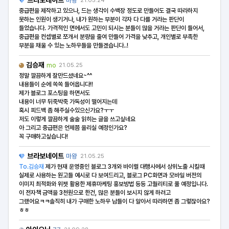
브라보네이트
마왕
21.05.24
중급편을 제작하고 있으나, 드는 생각이 수백장 정도로 만들어도 결국 따라하지
못하는 인원이 생기거나, 내가 원하는 부분이 각자 다 다를 거라는 판단이
들었습니다. 가격적인 면에서도 고민이 되시는 분들이 많을 거라는 판단이 들어서,
중급편을 컨셉별로 쪼개서 분량을 줄여 만들어 가격을 낮추고, 개인별로 부족한
부분을 채울 수 있는 노하우들을 만들겠습니다..!
김승재
mo
21.05.25
정말 깔끔하게 잘만드셨네요~^^
내용들이 순에 쏙쏙 들어옵니다!!
제가 블로그 포스팅을 하면서도
내용이 너무 뒤죽박죽 가독성이 떨어지는데
혹시 피드백 좀 해주실수있으신가요?ㅜㅜ
저도 이렇게 깔끔하게 술술 읽히는 글을 쓰고싶네요
아 그리고 중급편은 언제쯤 올리실 예정인가요?
꼭 구매하고싶습니다!
브라보네이트
마왕
21.05.25
To.김승재
제가 현재 운영중인 블로그 3개와 바이럴 대행사에서 상위노출 시킬때
실제로 사용하는 원고들 예시로 다 보여드리고, 블로그 PC화면과 모바일 버전의
이미지 최적화와 위젯 활용한 제휴마케팅 홍보방법 등등 고퀄리티로 풀 예정입니다.
이 전자책 금액을 3천원으로 한건, 많은 분들이 보시지 않게 하려고
그랬어요ㅋㅋ솔직히 내가 구매한 노하우 남들이 다 알아서 따라하면 좀 그렇잖아요?
ㅎㅎ