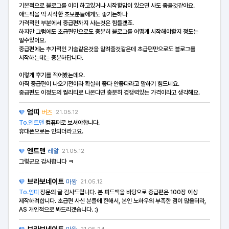
기본적으로 블로그를 이미 하고있거나 시작할맘이 있으면 사도 좋을것같아요.
애드픽을 막 시작한 초보분들에게도 좋기는하나
가격적인 부분에서 중급편까지 사는것은 힘들겠죠.
하지만 그럼에도 초급편만으로도 충분히 블로그를 어떻게 시작해야할지 정도는
알수있어요.
중급편에는 추가적인 기술같은것을 알려줄것같은데 초급편만으로도 블로그를
시작하는데는 충분하답니다.
이렇게 후기를 적어봤는데요.
아직 중급편이 나오기전이라 확실히 좋다 안좋다라고 말하기 힘드네요.
중급편도 이정도의 퀄리티로 나온다면 충분히 경쟁력있는 가격이라고 생각해요.
엄띠
버즈
21.05.12
To.엔트맨
컴퓨터로 보셔야합니다.
휴대폰으로는 안되더라고요.
엔트맨
레알
21.05.12
그렇군요 감사합니다 ㅋ
브라보네이트
마왕
21.05.12
To.엄띠
장문의 글 감사드립니다. 본 피드백을 바탕으로 중급편은 100장 이상
제작하려합니다. 초급편 사신 분들에 한해서, 본인 노하우의 부족한 점이 많을터라,
AS 개인적으로 봐드리겠습니다. :)