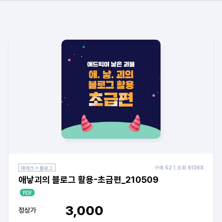
구매
52
| 조회
61368
재테크 > 블로그
애낳괴의 블로그 활용-초급편_210509
PDF
3,000
정상가