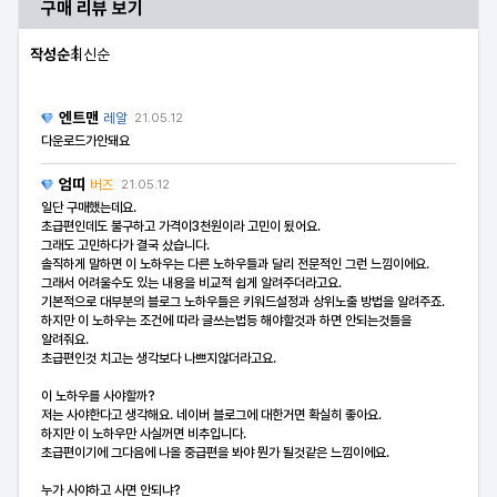
구매 리뷰 보기
작성순
최신순
엔트맨
레알
21.05.12
다운로드가안돼요
엄띠
버즈
21.05.12
일단 구매했는데요.
초급편인데도 불구하고 가격이3천원이라 고민이 됬어요.
그래도 고민하다가 결국 샀습니다.
솔직하게 말하면 이 노하우는 다른 노하우들과 달리 전문적인 그런 느낌이에요.
그래서 어려울수도 있는 내용을 비교적 쉽게 알려주더라고요.
기본적으로 대부분의 블로그 노하우들은 키워드설정과 상위노출 방법을 알려주죠.
하지만 이 노하우는 조건에 따라 글쓰는법등 해야할것과 하면 안되는것들을
알려줘요.
초급편인것 치고는 생각보다 나쁘지않더라고요.
이 노하우를 사야할까?
저는 사야한다고 생각해요. 네이버 블로그에 대한거면 확실히 좋아요.
하지만 이 노하우만 사실꺼면 비추입니다.
초급편이기에 그다음에 나올 중급편을 봐야 뭔가 될것같은 느낌이에요.
누가 사야하고 사면 안되냐?