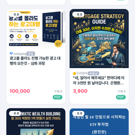
0.0
0.0
codypog
창업
광고를 몰라도 진행 가능한 광고 대
행의 모든것 - 심화 과정
구라엉아
부동산
"네, 알아서 해주세요" 한마디에 이
자 3천만 원 날아갑니다. 은행원이
절대 말 안 해주는 대출 상환의 비밀
100,000
3,900
구매 0
구매 0
PDF
PDF
0.0
0.0