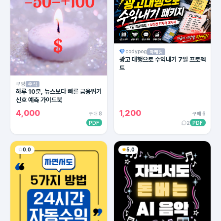
codypog
마케팅
광고 대행으로 수익내기 7일 프로젝
트
쿠팡
주식
하루 10분, 뉴스보다 빠른 금융위기
신호 예측 가이드북
4,000
1,200
구매 8
구매 6
PDF
2
PDF
0.0
5.0