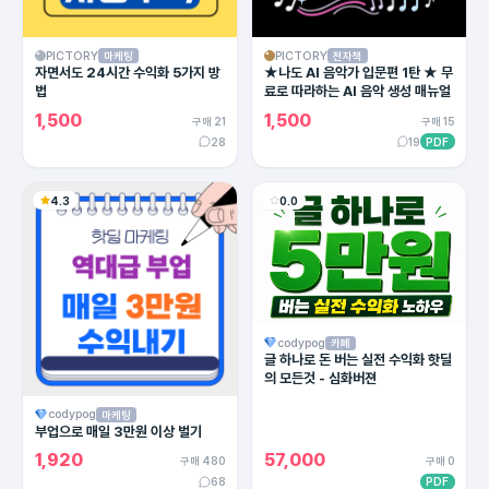
PICTORY
PICTORY
마케팅
전자책
자면서도 24시간 수익화 5가지 방
★나도 AI 음악가 입문편 1탄 ★ 무
법
료로 따라하는 AI 음악 생성 매뉴얼
1,500
1,500
구매 21
구매 15
28
19
PDF
4.3
0.0
codypog
카페
글 하나로 돈 버는 실전 수익화 핫딜
의 모든것 - 심화버젼
codypog
마케팅
부업으로 매일 3만원 이상 벌기
1,920
57,000
구매 480
구매 0
68
PDF