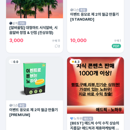
디슨
투잡
이벤트 응모로 제 2의 월급 만들기
[STANDARD]
설치
기타
[알바꿀팁] 대형마트 시식알바, 시
음알바 장점 & 단점 (진상유형)
3,000
10,000
구매 11
구매 1
2
PDF
0.0
4.3
디슨
투잡
이벤트 응모로 제 2의 월급 만들기
[PREMIUM]
노하우
애드픽
[BEST] 애드픽 수익 수직 상승의
지름길! 애드픽과 제휴마케팅에 유