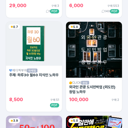
용한 카피라이팅의 모든 방법!
29,000
6,000
구매 3
구매 553
1
PDF
140
PDF
0.7
5.0
에디픽부자
마케팅
주제: 하루30 월60 지식인 노하우
CLICK
창업
외국인 관광 도시민박업 (외도민)
창업 노하우
8,500
100,000
구매 51
구매 2
PDF
3.9
5.0