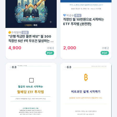
박성수
주식
직장인 월 10만원으로 시작하는
ETF 투자법 (완전판)
구라엉아
금융
"은행 적금만 들면 바보" 월 300
직장인 5년 1억 무조건 달성하는 4
대 통장 세팅법 (2026 최신판)
4,900
2,000
구매 0
구매 2
PDF
PDF
0.0
0.0