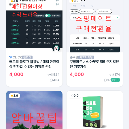
3.0
3.0
CLICK
쿠팡
블로그
제휴마케팅
애드픽 블로그 활용법 / 매일 만원이
쿠팡파트너스 아무도 알려주지않았
상 전환할 수 있는 키워드 선정
던 기초지식
4,000
4,000
구매 524
구매 174
464
97
PDF
3.9
0.0