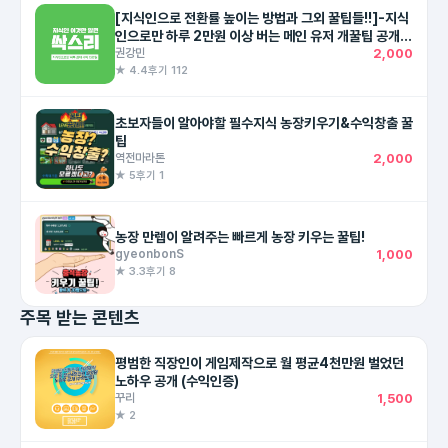
[지식인으로 전환률 높이는 방법과 그외 꿀팁들!!]-지식
인으로만 하루 2만원 이상 버는 메인 유저 개꿀팁 공개!
(최대 하루 351,640원)
권강민
2,000
★ 4.4
후기 112
초보자들이 알아야할 필수지식 농장키우기&수익창출 꿀
팁
역전마라톤
2,000
★ 5
후기 1
농장 만렙이 알려주는 빠르게 농장 키우는 꿀팁!
gyeonbonS
1,000
★ 3.3
후기 8
주목 받는 콘텐츠
평범한 직장인이 게임제작으로 월 평균4천만원 벌었던
노하우 공개 (수익인증)
꾸리
1,500
★ 2