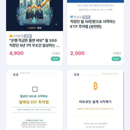
박성수
주식
직장인 월 10만원으로 시작하는
ETF 투자법 (완전판)
구라엉아
금융
"은행 적금만 들면 바보" 월 300
직장인 5년 1억 무조건 달성하는 4
대 통장 세팅법 (2026 최신판)
4,900
2,000
구매 0
구매 2
PDF
PDF
0.0
0.0