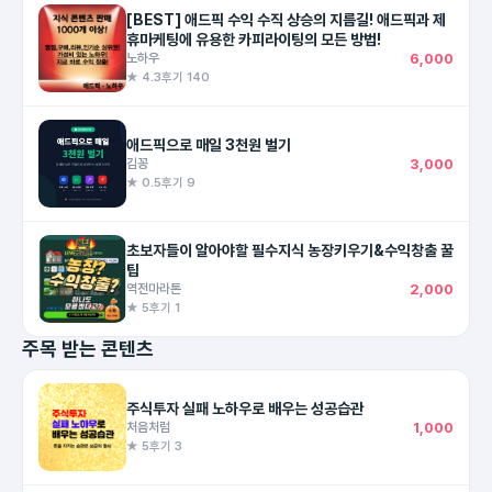
[BEST] 애드픽 수익 수직 상승의 지름길! 애드픽과 제
휴마케팅에 유용한 카피라이팅의 모든 방법!
노하우
6,000
★ 4.3
후기 140
애드픽으로 매일 3천원 벌기
김꽁
3,000
★ 0.5
후기 9
초보자들이 알아야할 필수지식 농장키우기&수익창출 꿀
팁
역전마라톤
2,000
★ 5
후기 1
주목 받는 콘텐츠
주식투자 실패 노하우로 배우는 성공습관
처음처럼
1,000
★ 5
후기 3