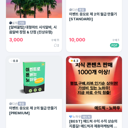
디슨
투잡
이벤트 응모로 제 2의 월급 만들기
[STANDARD]
설치
기타
[알바꿀팁] 대형마트 시식알바, 시
음알바 장점 & 단점 (진상유형)
3,000
10,000
구매 11
구매 1
2
PDF
0.0
4.3
디슨
투잡
이벤트 응모로 제 2의 월급 만들기
[PREMIUM]
노하우
애드픽
[BEST] 애드픽 수익 수직 상승의
지름길! 애드픽과 제휴마케팅에 유