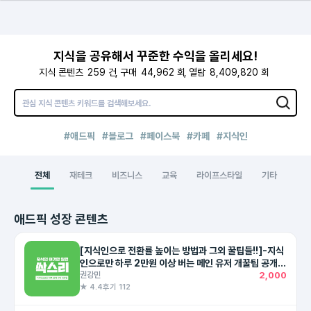
지식을 공유해서 꾸준한 수익을 올리세요!
지식 콘텐츠
259
건
구매
44,962
회
열람
8,409,820
회
#애드픽
#블로그
#페이스북
#카페
#지식인
전체
재테크
비즈니스
교육
라이프스타일
기타
애드픽 성장 콘텐츠
[지식인으로 전환률 높이는 방법과 그외 꿀팁들!!]-지식
인으로만 하루 2만원 이상 버는 메인 유저 개꿀팁 공개!
(최대 하루 351,640원)
권강민
2,000
★ 4.4
후기 112