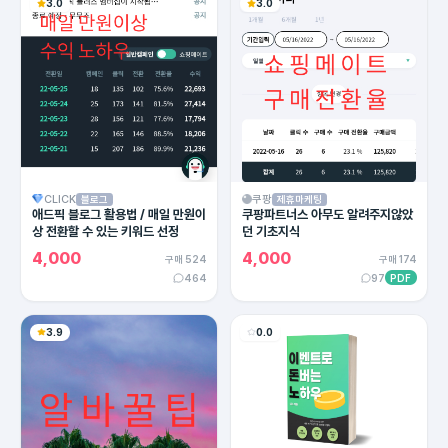
3.0
3.0
CLICK
쿠팡
블로그
제휴마케팅
애드픽 블로그 활용법 / 매일 만원이
쿠팡파트너스 아무도 알려주지않았
상 전환할 수 있는 키워드 선정
던 기초지식
4,000
4,000
구매 524
구매 174
464
97
PDF
3.9
0.0