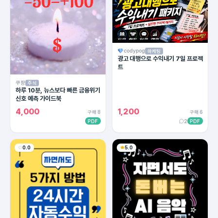
codypog
마케팅
광고 대행으로 수익내기 7일 프로젝
트
쿠팡
주식
하루 10분, 뉴스보다 빠른 금융위기
신호 예측 가이드북
4,000
1,200
구매 8
구매 6
PDF
2
PDF
0.0
5.0