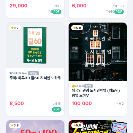
용한 카피라이팅의 모든 방법!
29,000
6,000
구매 3
구매 553
1
PDF
140
PDF
0.7
5.0
에디픽부자
마케팅
주제: 하루30 월60 지식인 노하우
CLICK
창업
외국인 관광 도시민박업 (외도민)
창업 노하우
8,500
100,000
구매 51
구매 2
PDF
3.9
5.0