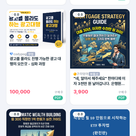
0.0
0.0
codypog
창업
광고를 몰라도 진행 가능한 광고 대
행의 모든것 - 심화 과정
구라엉아
부동산
"네, 알아서 해주세요" 한마디에 이
자 3천만 원 날아갑니다. 은행원이
절대 말 안 해주는 대출 상환의 비밀
100,000
3,900
구매 0
구매 0
PDF
PDF
0.0
0.0