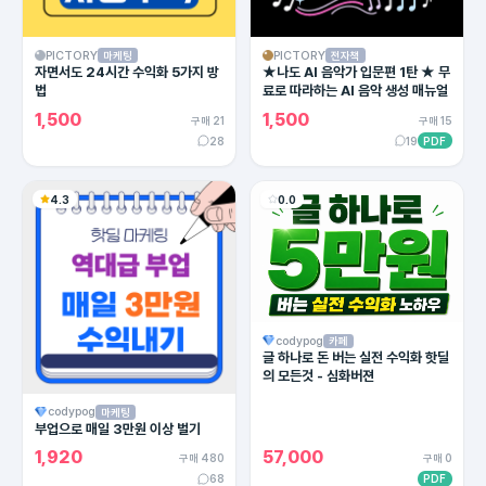
PICTORY
PICTORY
마케팅
전자책
자면서도 24시간 수익화 5가지 방
★나도 AI 음악가 입문편 1탄 ★ 무
법
료로 따라하는 AI 음악 생성 매뉴얼
1,500
1,500
구매 21
구매 15
28
19
PDF
4.3
0.0
codypog
카페
글 하나로 돈 버는 실전 수익화 핫딜
의 모든것 - 심화버젼
codypog
마케팅
부업으로 매일 3만원 이상 벌기
1,920
57,000
구매 480
구매 0
68
PDF