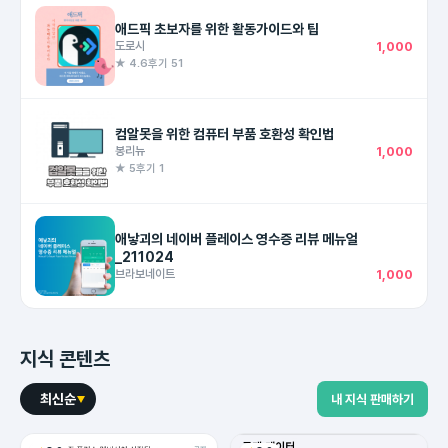
애드픽 초보자를 위한 활동가이드와 팁
도로시
1,000
★ 4.6
후기 51
컴알못을 위한 컴퓨터 부품 호환성 확인법
봉리뉴
1,000
★ 5
후기 1
애낳괴의 네이버 플레이스 영수증 리뷰 메뉴얼
_211024
브라보네이트
1,000
지식 콘텐츠
최신순
내 지식 판매하기