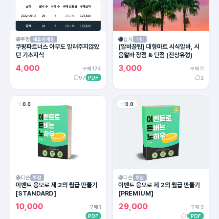
쿠팡
설치
제휴마케팅
기타
쿠팡파트너스 아무도 알려주지않았
[알바꿀팁] 대형마트 시식알바, 시
던 기초지식
음알바 장점 & 단점 (진상유형)
4,000
3,000
구매 174
구매 11
97
PDF
2
0.0
0.0
디슨
디슨
투잡
투잡
이벤트 응모로 제 2의 월급 만들기
이벤트 응모로 제 2의 월급 만들기
[STANDARD]
[PREMIUM]
10,000
29,000
구매 1
구매 3
PDF
1
PDF