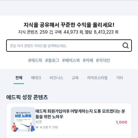
지식을 공유해서 꾸준한 수익을 올리세요!
지식 콘텐츠
259
건
구매
44,973
회
열람
8,413,223
회
#애드픽
#블로그
#페이스북
#카페
#지식인
전체
재테크
비즈니스
교육
라이프스타일
기타
애드픽 성장 콘텐츠
애드픽 회원가입이후 어떻게하는지 도통 모르겠다는 분
들을 위한 노하우
시크
1,000
★ 4.5
후기 116