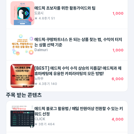
애드픽 초보자를 위한 활동가이드와 팁
도로시
1,000
★ 4.6
후기 51
애드픽·쿠팡파트너스 돈 되는 상품 찾는 법, 수익이 터지
는 상품 선택 기준
Dalmuri
1,000
[BEST] 애드픽 수익 수직 상승의 지름길! 애드픽과 제
휴마케팅에 유용한 카피라이팅의 모든 방법!
노하우
6,000
★ 4.3
후기 140
주목 받는 콘텐츠
애드픽 블로그 활용법 / 매일 만원이상 전환할 수 있는 키
워드 선정
CLICK
4,000
★ 3
후기 464