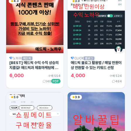
4.3
3.0
노하우
CLICK
애드픽
블로그
[BEST] 애드픽 수익 수직 상승의
애드픽 블로그 활용법 / 매일 만원이
지름길! 애드픽과 제휴마케팅에 유
상 전환할 수 있는 키워드 선정
용한 카피라이팅의 모든 방법!
6,000
4,000
구매 554
구매 524
140
PDF
464
3.0
3.9