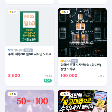
0.7
5.0
에디픽부자
마케팅
주제: 하루30 월60 지식인 노하우
CLICK
창업
외국인 관광 도시민박업 (외도민)
창업 노하우
8,500
100,000
구매 51
구매 2
PDF
3.9
5.0