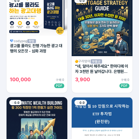
0.0
0.0
codypog
창업
광고를 몰라도 진행 가능한 광고 대
행의 모든것 - 심화 과정
구라엉아
부동산
"네, 알아서 해주세요" 한마디에 이
자 3천만 원 날아갑니다. 은행원이
절대 말 안 해주는 대출 상환의 비밀
100,000
3,900
구매 0
구매 0
PDF
PDF
0.0
0.0