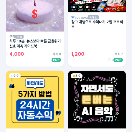
codypog
마케팅
광고 대행으로 수익내기 7일 프로젝
트
쿠팡
주식
하루 10분, 뉴스보다 빠른 금융위기
신호 예측 가이드북
4,000
1,200
구매 8
구매 7
PDF
2
PDF
0.0
5.0