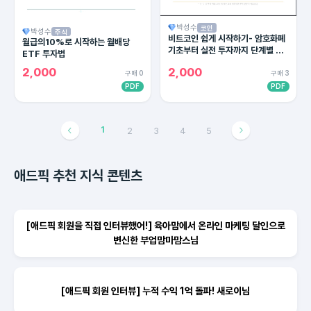
박성수
코인
박성수
주식
비트코인 쉽게 시작하기- 암호화폐
월급의10%로 시작하는 월배당
기초부터 실전 투자까지 단계별 완
ETF 투자법
벽 가이드
2,000
2,000
구매 0
구매 3
PDF
PDF
1
2
3
4
5
애드픽 추천 지식 콘텐츠
[애드픽 회원을 직접 인터뷰했어!] 육아맘에서 온라인 마케팅 달인으로
변신한 부업맘마맘스님
[애드픽 회원 인터뷰] 누적 수익 1억 돌파! 새로이님