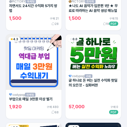
PICTORY
PICTORY
마케팅
전자책
자면서도 24시간 수익화 5가지 방
★나도 AI 음악가 입문편 1탄 ★ 무
법
료로 따라하는 AI 음악 생성 매뉴얼
1,500
1,500
구매 21
구매 15
28
19
PDF
4.3
0.0
codypog
카페
글 하나로 돈 버는 실전 수익화 핫딜
의 모든것 - 심화버젼
codypog
마케팅
부업으로 매일 3만원 이상 벌기
1,920
57,000
구매 480
구매 0
68
PDF