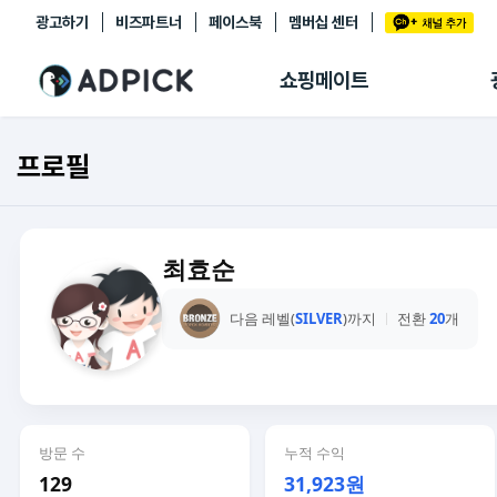
광고하기
비즈파트너
페이스북
멤버십 센터
추천상품
제휴몰
쇼핑메이트
쇼핑 에이전트
BETA
쇼핑리포트
프로필
링크관리
마이숍
최효순
다음 레벨(
SILVER
)까지
전환
20
개
방문 수
누적 수익
129
31,923원