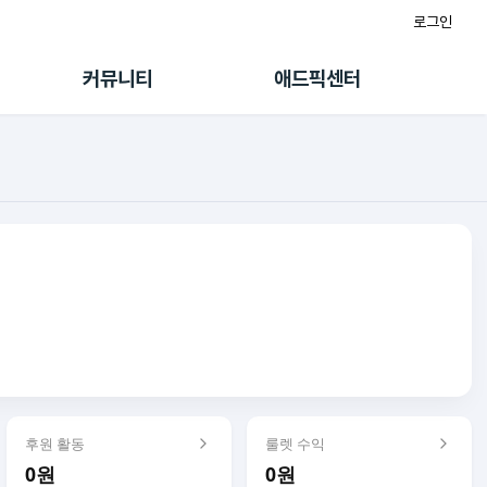
로그인
게시판
FAQ/문의
팸
이용정책
커뮤니티
애드픽센터
랭킹
멤버십 센터
퀘스트
광고툴/API
초대보너스
마이도메인
수익 Live
가이드북
후원 활동
룰렛 수익
0원
0원