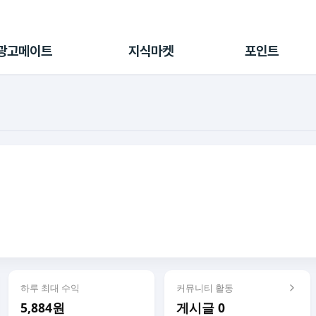
전체 캠페인
지식마켓
포인트샵
나의 캠페인
지식리포트
포인트 충전소
광고메이트
지식마켓
포인트
광고리포트
출석 룰렛
출금 신청
후원
이용내역
하루 최대 수익
커뮤니티 활동
5,884원
게시글 0