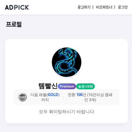
광고하기 |
비즈파트너 |
로그인
프로필
템빨신
Premium
농장 LV32
다음 레벨(
GOLD
)
전환
100
건 (10건이상 캠페
까지
인 3개)
모두 화이팅하시기 바랍니다