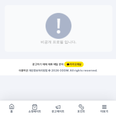
비공개 프로필 입니다.
광고하기
|
매체 제휴
|
메일 문의
|
카카오채널
이용약관
|
개인정보처리방침
|
© 2026 ODDM. All rights reserved.
쇼핑몰 구경하기
방문시 1G
홈
쇼핑메이트
광고메이트
포인트
더보기