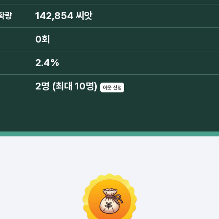
142,854 씨앗
확량
0회
2.4%
2명 (최대 10명)
이웃 신청