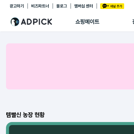
광고하기
비즈파트너
블로그
멤버십 센터
추천상품
제휴몰
쇼핑메이트
쇼핑 에이전트
BETA
쇼핑리포트
링크관리
마이숍
템빨신 농장 현황