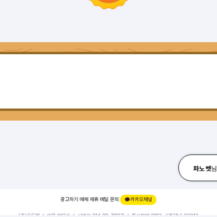
파노벳
광고하기
|
매체 제휴
|
메일 문의
|
카카오채널
(주)오드엠 ㅣ 대표 박무순 ㅣ 사업자 214-88-71058 ㅣ 통신판매 2012-서울강남-02916