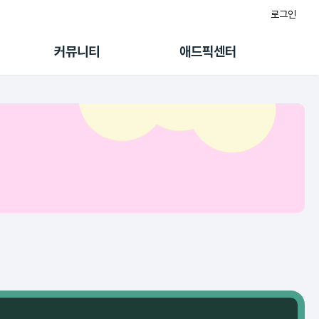
로그인
게시판
FAQ/문의
팸
이용정책
커뮤니티
애드픽센터
랭킹
멤버십 센터
퀘스트
광고툴/API
초대보너스
마이도메인
수익 Live
가이드북