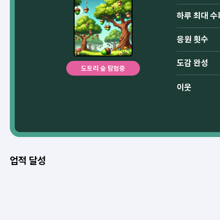
하루 최대 수
응원 횟수
도감 완성
도토리 숲 탐험중
이웃
업적 달성