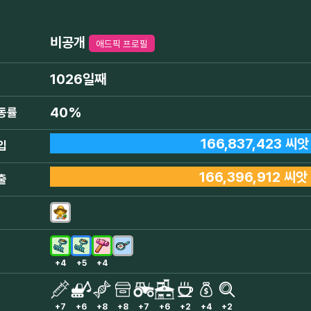
비공개
애드픽 프로필
1026일째
40%
동률
166,837,423 씨앗
입
166,396,912 씨앗
출
+4
+5
+4
+7
+6
+8
+8
+7
+6
+2
+4
+2