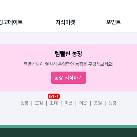
전체 캠페인
지식마켓
포인트샵
나의 캠페인
지식리포트
포인트 충전소
광고메이트
지식마켓
포인트
광고리포트
출석 룰렛
출금 신청
후원
템빨신 농장
이용내역
템빨신님이 열심히 운영중인 농장을 구경해보세요!
농장 시작하기
EVENT
농장
도감
초대
미션
이웃
응원
랭킹