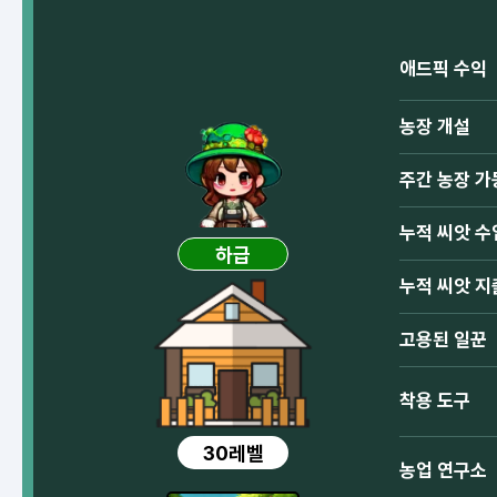
애드픽 수익
농장 개설
주간 농장 가
누적 씨앗 수
하급
누적 씨앗 지
고용된 일꾼
착용 도구
30레벨
농업 연구소