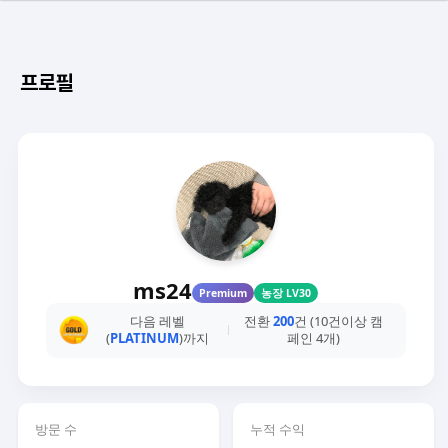
프로필
ms24
Premium
농장 LV30
다음 레벨
전환
200
건 (10건이상 캠
(
PLATINUM
)까지
페인 4개)
방문 수
누적 수익