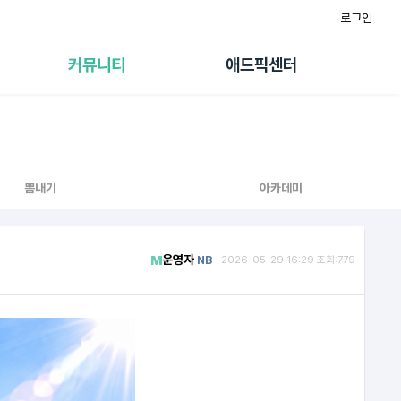
로그인
게시판
FAQ/문의
팸
이용정책
커뮤니티
애드픽센터
랭킹
멤버십 센터
퀘스트
광고툴/API
초대보너스
마이도메인
수익 Live
가이드북
뽐내기
아카데미
운영자
NB
2026-05-29 16:29 조회:779