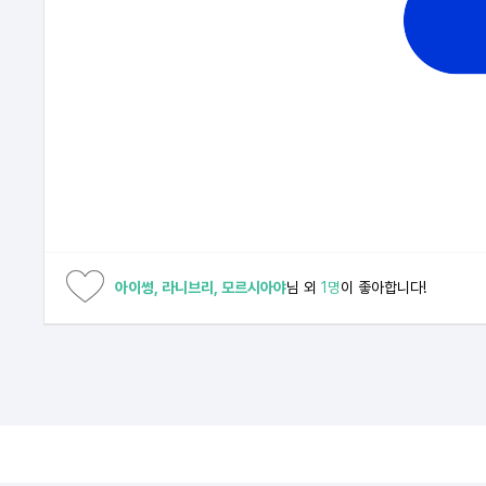
아이썽, 라니브리, 모르시아야
님 외
1명
이 좋아합니다!