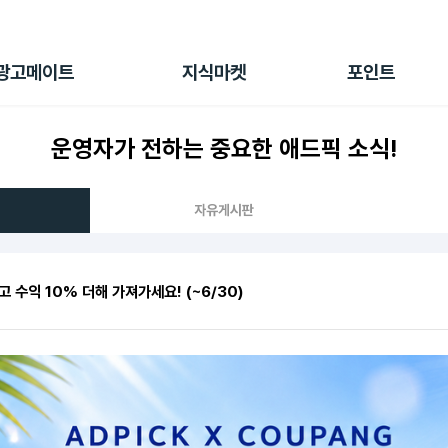
전체 캠페인
지식마켓
포인트샵
나의 캠페인
지식리포트
포인트 충전소
광고메이트
지식마켓
포인트
광고리포트
출석 룰렛
출금 신청
운영자가 전하는 중요한 애드픽 소식!
후원
이용내역
자유게시판
고 수익 10% 더해 가져가세요! (~6/30)