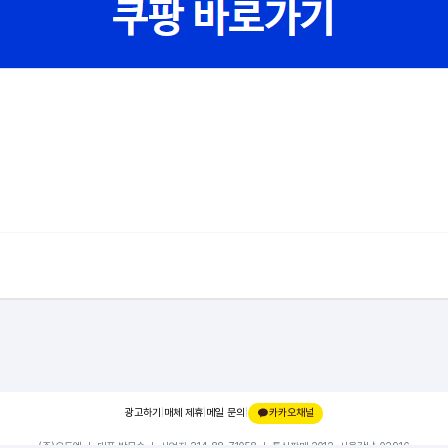
광고하기
|
매체 제휴
|
메일 문의
|
카카오채널
(주)오드엠 ㅣ 대표 박무순 ㅣ 사업자 214-88-71058 ㅣ 통신판매 2012-서울강남-02916