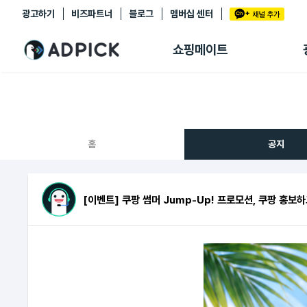
광고하기
비즈파트너
블로그
멤버십 센터
추천상품
제휴몰
쇼핑메이트
쇼핑 에이전트
BETA
쇼핑리포트
링크관리
마이숍
홈
공지
[이벤트] 쿠팡 썸머 Jump-Up! 프로모션, 쿠팡 홍보하