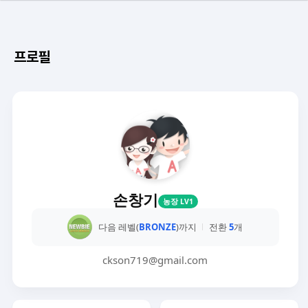
프로필
손창기
농장 LV1
다음 레벨(
BRONZE
)까지
전환
5
개
ckson719@gmail.com