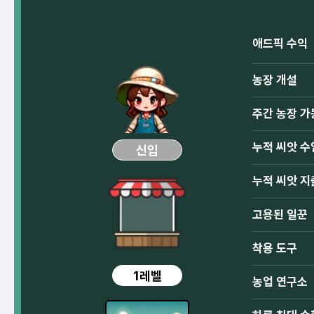
애드픽 수익
농장 개설
주간 농장 가
누적 씨앗 수
신입
누적 씨앗 지
고용된 일꾼
착용 도구
1레벨
농업 연구소