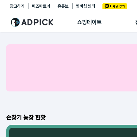
광고하기
비즈파트너
유튜브
멤버십 센터
추천상품
제휴몰
쇼핑메이트
쇼핑 에이전트
BETA
쇼핑리포트
링크관리
마이숍
손창기 농장 현황