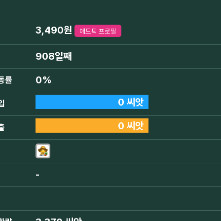
3,490원
애드픽 프로필
908일째
0%
동률
0 씨앗
입
0 씨앗
출
-