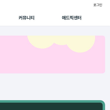
로그인
게시판
FAQ/문의
팸
이용정책
커뮤니티
애드픽센터
랭킹
멤버십 센터
퀘스트
광고툴/API
초대보너스
마이도메인
수익 Live
가이드북