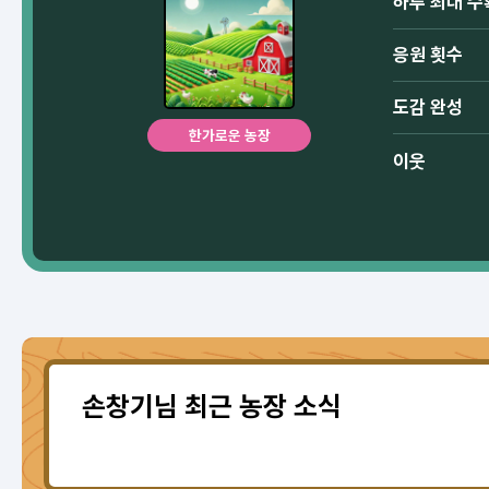
하루 최대 수
응원 횟수
도감 완성
한가로운 농장
이웃
손창기님 최근 농장 소식