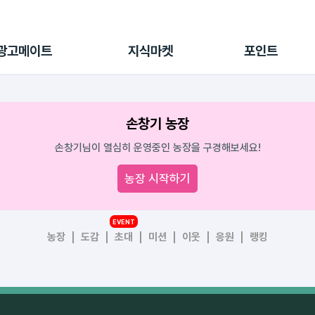
전체 캠페인
지식마켓
포인트샵
나의 캠페인
지식리포트
포인트 충전소
광고메이트
지식마켓
포인트
광고리포트
출석 룰렛
출금 신청
후원
손창기 농장
이용내역
손창기님이 열심히 운영중인 농장을 구경해보세요!
농장 시작하기
EVENT
농장
도감
초대
미션
이웃
응원
랭킹