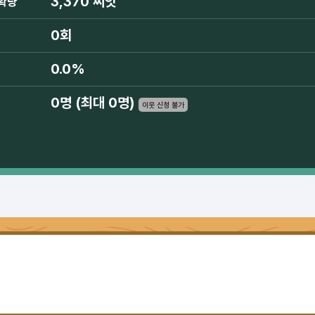
3,370 씨앗
확량
0회
0.0%
0명 (최대 0명)
이웃 신청 불가