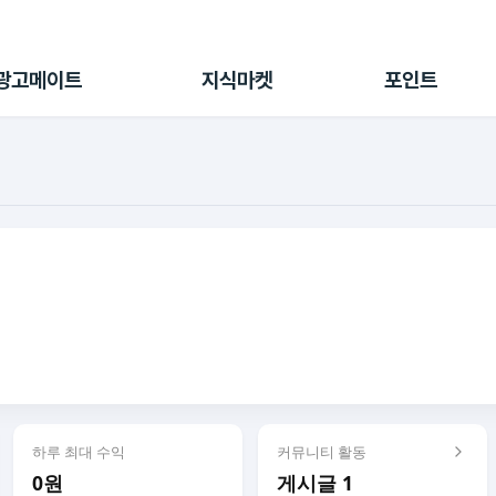
전체 캠페인
지식마켓
포인트샵
나의 캠페인
지식리포트
포인트 충전소
광고메이트
지식마켓
포인트
광고리포트
출석 룰렛
출금 신청
후원
이용내역
하루 최대 수익
커뮤니티 활동
0원
게시글 1