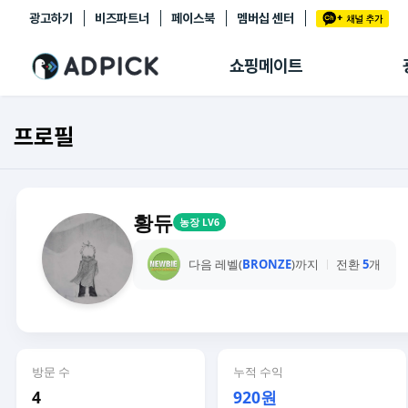
광고하기
비즈파트너
페이스북
멤버십 센터
추천상품
제휴몰
쇼핑메이트
쇼핑 에이전트
BETA
쇼핑리포트
프로필
링크관리
마이숍
황듀
농장 LV6
다음 레벨(
BRONZE
)까지
전환
5
개
방문 수
누적 수익
4
920원