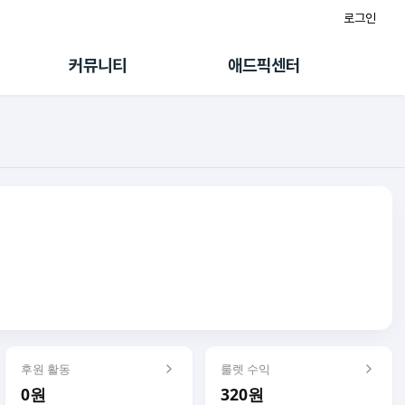
로그인
게시판
FAQ/문의
팸
이용정책
커뮤니티
애드픽센터
랭킹
멤버십 센터
퀘스트
광고툴/API
초대보너스
마이도메인
수익 Live
가이드북
후원 활동
룰렛 수익
0원
320원