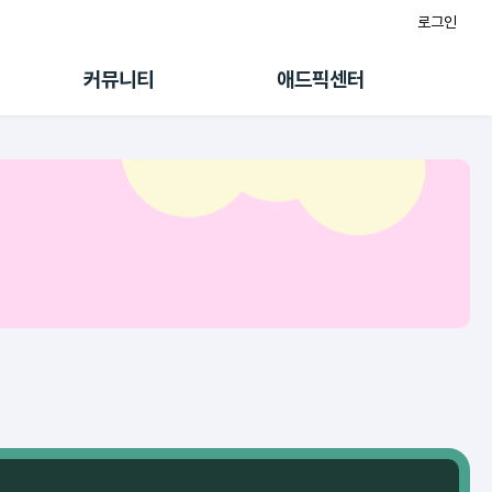
로그인
게시판
FAQ/문의
팸
이용정책
커뮤니티
애드픽센터
랭킹
멤버십 센터
퀘스트
광고툴/API
초대보너스
마이도메인
수익 Live
가이드북