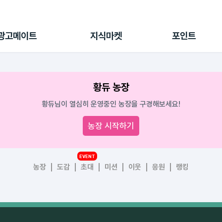
전체 캠페인
지식마켓
포인트샵
나의 캠페인
지식리포트
포인트 충전소
광고메이트
지식마켓
포인트
광고리포트
출석 룰렛
출금 신청
후원
황듀 농장
이용내역
황듀님이 열심히 운영중인 농장을 구경해보세요!
농장 시작하기
EVENT
농장
도감
초대
미션
이웃
응원
랭킹