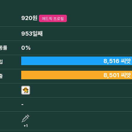
920원
애드픽 프로필
953일째
0%
동률
8,516 씨앗
입
8,501 씨앗
출
-
+1