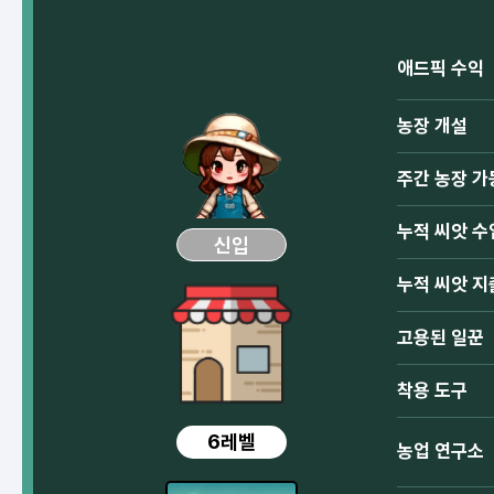
애드픽 수익
농장 개설
주간 농장 가
누적 씨앗 수
신입
누적 씨앗 지
고용된 일꾼
착용 도구
6레벨
농업 연구소