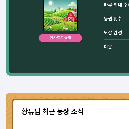
하루 최대 수
응원 횟수
도감 완성
한가로운 농장
이웃
황듀님 최근 농장 소식