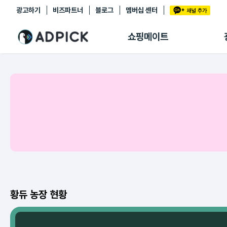
광고하기
비즈파트너
블로그
멤버십 센터
추천상품
제휴몰
쇼핑메이트
쇼핑 에이전트
BETA
쇼핑리포트
링크관리
마이숍
황듀 농장 현황