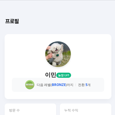
프로필
이민
농장 LV1
다음 레벨(
BRONZE
)까지
전환
5
개
방문 수
누적 수익