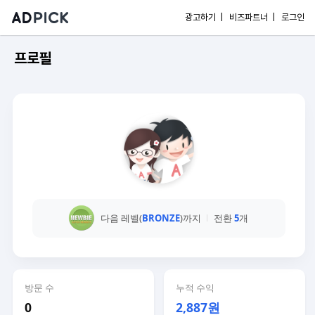
광고하기 |
비즈파트너 |
로그인
프로필
다음 레벨(
BRONZE
)까지
전환
5
개
방문 수
누적 수익
0
2,887원